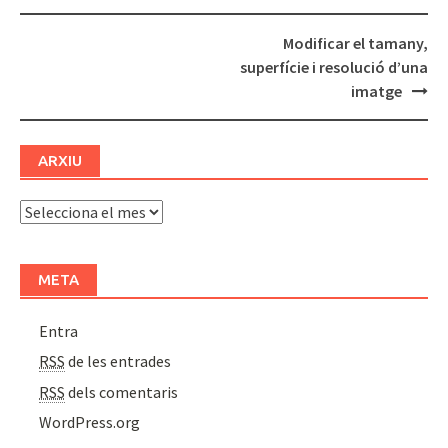
Modificar el tamany,
Post
superfície i resolució d’una
navigation
imatge
ARXIU
Arxiu
META
Entra
RSS
de les entrades
RSS
dels comentaris
WordPress.org