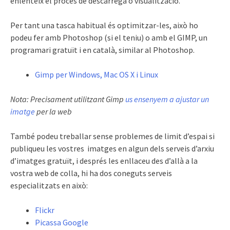
enlenteix el proces de descarrega o visualització.
Per tant una tasca habitual és optimitzar-les, això ho
podeu fer amb Photoshop (si el teniu) o amb el GIMP, un
programari gratuït i en català, similar al Photoshop.
Gimp per Windows, Mac OS X i Linux
Nota: Precisament utilitzant Gimp
us ensenyem a ajustar un
imatge
per la web
També podeu treballar sense problemes de limit d’espai si
publiqueu les vostres imatges en algun dels serveis d’arxiu
d’imatges gratuït, i després les enllaceu des d’allà a la
vostra web de colla, hi ha dos coneguts serveis
especialitzats en això:
Flickr
Picassa Google