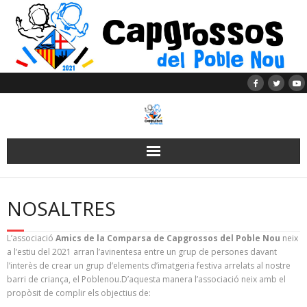
Skip
to
content
NOSALTRES
L’associació
Amics de la Comparsa de Capgrossos del Poble Nou
neix
a l’estiu del 2021 arran l’avinentesa entre un grup de persones davant
l’interès de crear un grup d’elements d’imatgeria festiva arrelats al nostre
barri de criança, el Poblenou.D’aquesta manera l’associació neix amb el
propòsit de complir els objectius de: