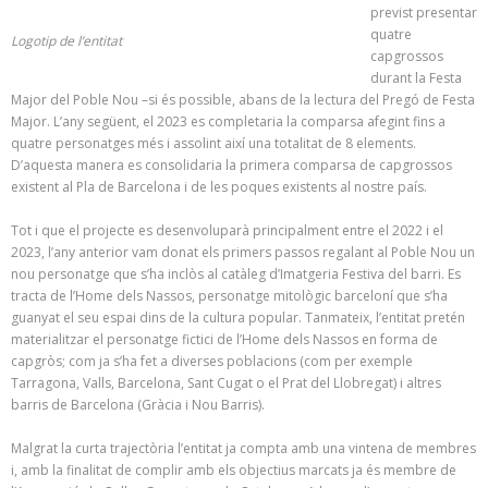
previst presentar
quatre
Logotip de l’entitat
capgrossos
durant la Festa
Major del Poble Nou –si és possible, abans de la lectura del Pregó de Festa
Major. L’any següent, el 2023 es completaria la comparsa afegint fins a
quatre personatges més i assolint així una totalitat de 8 elements.
D’aquesta manera es consolidaria la primera comparsa de capgrossos
existent al Pla de Barcelona i de les poques existents al nostre país.
Tot i que el projecte es desenvoluparà principalment entre el 2022 i el
2023, l’any anterior vam donat els primers passos regalant al Poble Nou un
nou personatge que s’ha inclòs al catàleg d’Imatgeria Festiva del barri. Es
tracta de l’Home dels Nassos, personatge mitològic barceloní que s’ha
guanyat el seu espai dins de la cultura popular. Tanmateix, l’entitat pretén
materialitzar el personatge fictici de l’Home dels Nassos en forma de
capgròs; com ja s’ha fet a diverses poblacions (com per exemple
Tarragona, Valls, Barcelona, Sant Cugat o el Prat del Llobregat) i altres
barris de Barcelona (Gràcia i Nou Barris).
Malgrat la curta trajectòria l’entitat ja compta amb una vintena de membres
i, amb la finalitat de complir amb els objectius marcats ja és membre de