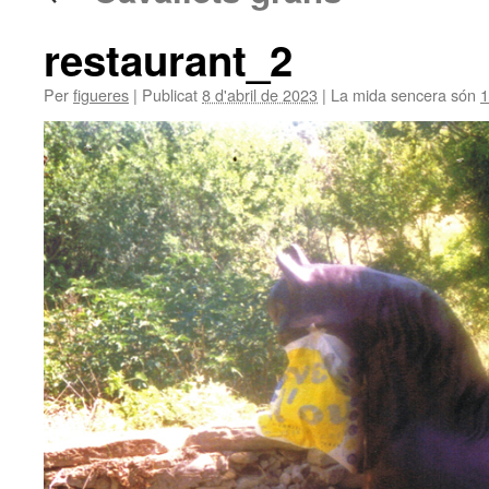
restaurant_2
Per
figueres
|
Publicat
8 d'abril de 2023
|
La mida sencera són
1