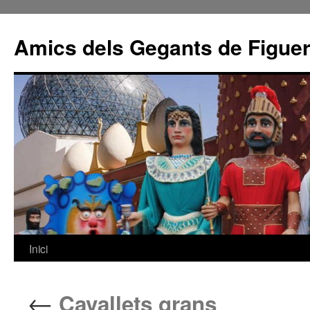
Amics dels Gegants de Figue
Inici
Vés
al
←
Cavallets grans
contingut