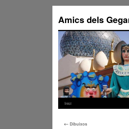
Amics dels Gega
Inici
Vés
al
←
Dibuixos
contingut