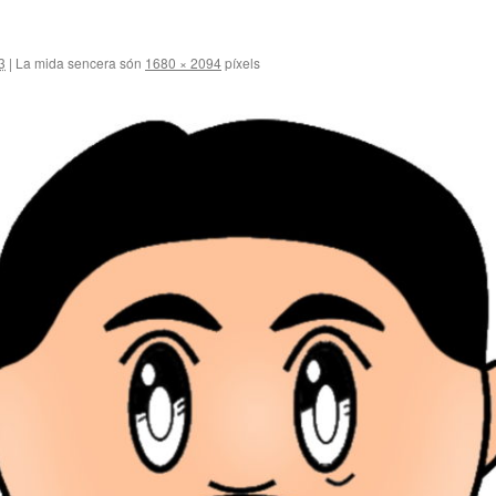
3
|
La mida sencera són
1680 × 2094
píxels