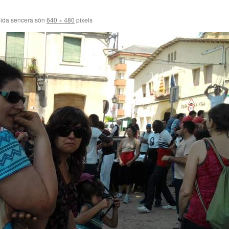
ida sencera són
640 × 480
píxels