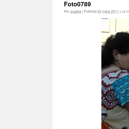
Foto0789
Per
gualba
|
Publicat
25 maig 2011
|
La m