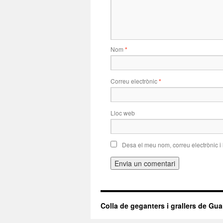
Nom
*
Correu electrònic
*
Lloc web
Desa el meu nom, correu electrònic i
Colla de geganters i grallers de Gua