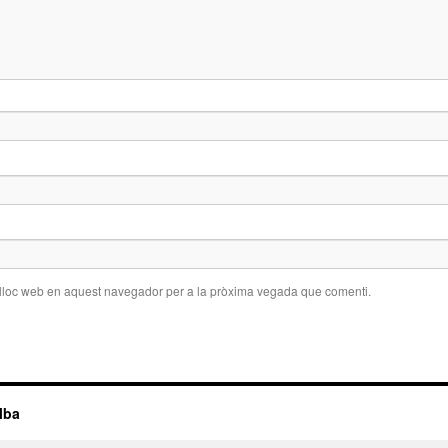
 lloc web en aquest navegador per a la pròxima vegada que comenti.
lba