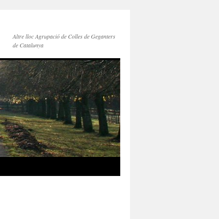
Altre lloc Agrupació de Colles de Geganters
de Catalunya