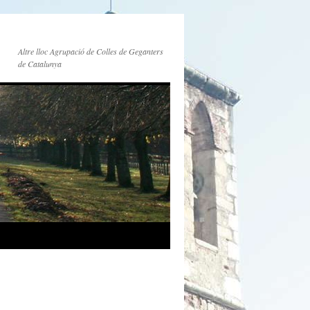
Altre lloc Agrupació de Colles de Geganters
de Catalunya