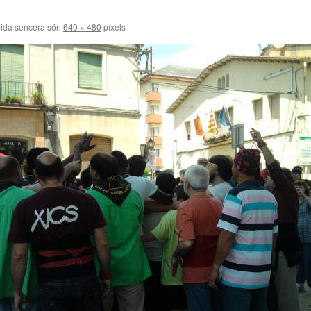
ida sencera són
640 × 480
píxels