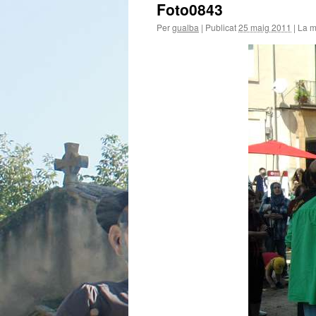
Foto0843
Per
gualba
|
Publicat
25 maig 2011
|
La m