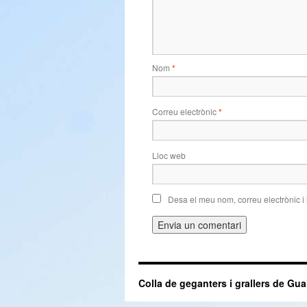
Nom
*
Correu electrònic
*
Lloc web
Desa el meu nom, correu electrònic i
Colla de geganters i grallers de Gua