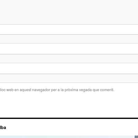
 lloc web en aquest navegador per a la pròxima vegada que comenti.
lba