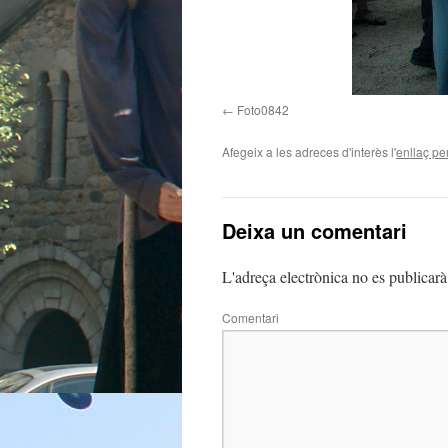
Foto0842
Afegeix a les adreces d'interès l'
enllaç p
Deixa un comentari
L'adreça electrònica no es publicarà
Comentari