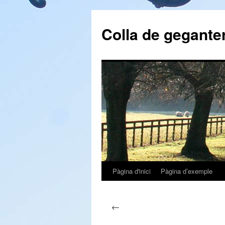
Colla de geganter
Pàgina d'inici
Pàgina d’exemple
Vés
al
←
contingut