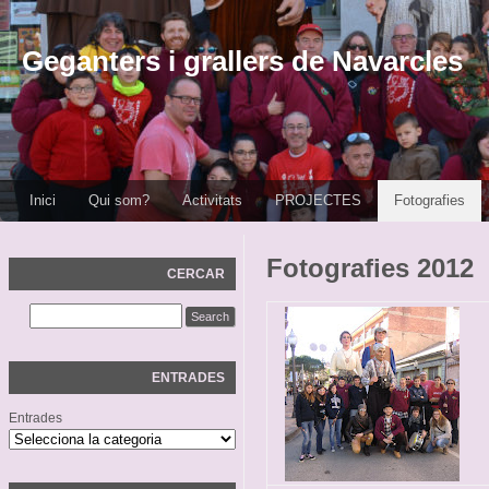
Geganters i grallers de Navarcles
Inici
Qui som?
Activitats
PROJECTES
Fotografies
Fotografies 2012
CERCAR
ENTRADES
Entrades