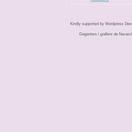
(11/02/2012)
Kindly supported by
Wordpress Dev
Geganters i grallers de Navarc