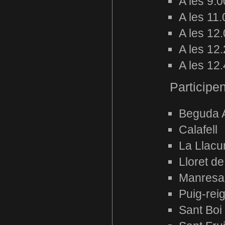
A les 9.
A les 11.
A les 12
A les 12.
A les 12
Participen
Beguda A
Calafell
La Llacu
Lloret d
Manresa
Puig-rei
Sant Boi