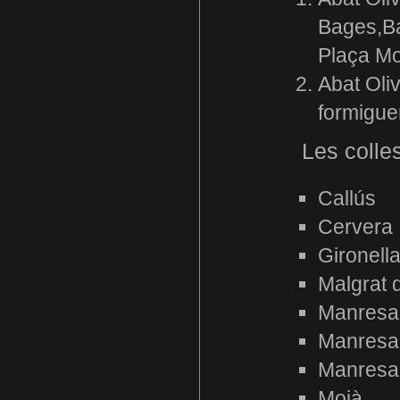
Bages,Ba
Plaça Mo
Abat Oliv
formigue
Les colles
Callús
Cervera
Gironell
Malgrat 
Manresa
Manresa-
Manresa
Moià