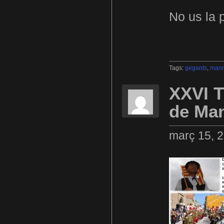
No us la 
Tags:
gegants
,
manr
XXVI T
de Ma
març 15, 