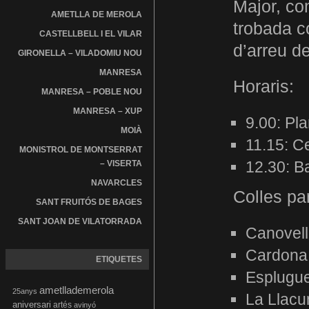
Major, co
AMETLLA DE MEROLA
trobada c
CASTELLBELL I EL VILAR
d’arreu d
GIRONELLA – VILADOMIU NOU
MANRESA
Horaris:
MANRESA – POBLE NOU
MANRESA – XUP
9.00: Pl
MOIÀ
11.15: C
MONISTROL DE MONTSERRAT
12.30: B
– VISERTA
NAVARCLES
Colles par
SANT FRUITÓS DE BAGES
SANT JOAN DE VILATORRADA
Canovel
Cardona
ETIQUETES
Esplugue
ametllademerola
25anys
La Llacu
aniversari
artés
avinyó