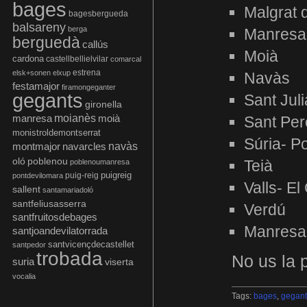
bages
Malgrat 
bagesbergueda
balsareny
berga
Manresa
berguedà
callús
Moià
cardona
castellbellielvilar
comarcal
estrena
elsk+sonen
elxup
Navàs
festamajor
firamongeganter
gegants
Sant Jul
gironella
manresa
moianès
moià
Sant Per
monistroldemontserrat
Súria- Po
montmajor
navàs
navarcles
oló
poblenou
Teià
poblenoumanresa
puigreig
puig-reig
pontdevilomara
Valls- El
sallent
santamariadoló
santfeliusasserra
Verdú
santfruitosdebages
Manresa
santjoandevilatorrada
santvicençdecastellet
santpedor
trobada
No us la 
suria
viserta
vocalia
Tags:
bages
,
gegant