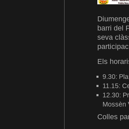
Diumenge 
barri del 
seva clàs
participac
Els horar
9.30: Pl
11.15: C
12.30: Pr
Mossèn 
Colles par