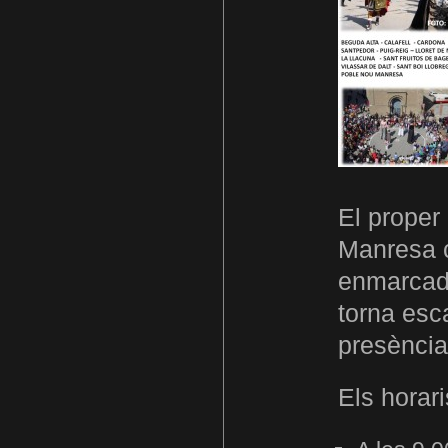
El proper
Manresa c
enmarcada
torna esc
presència
Els horar