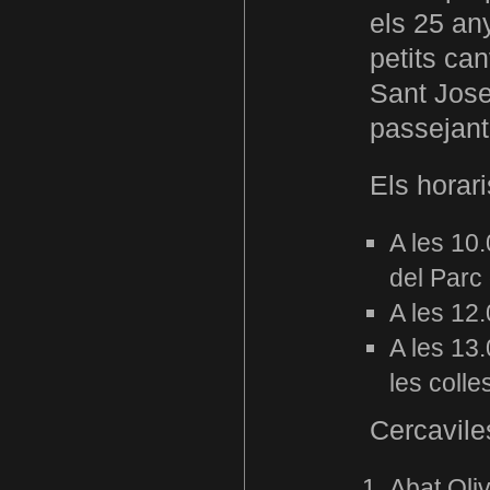
els 25 an
petits can
Sant Jose
passejant 
Els horar
A les 10
del Parc 
A les 12.
A les 13
les colle
Cercavile
Abat Oli