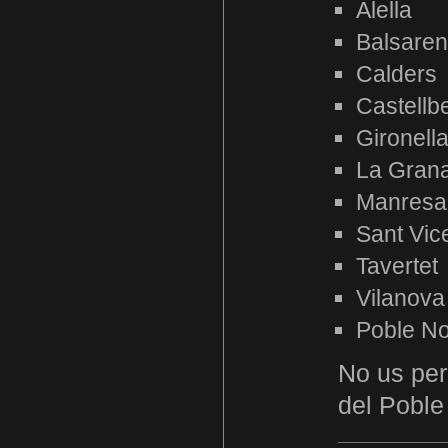
Alella
Balsare
Calders
Castellbel
Gironell
La Gran
Manresa
Sant Vic
Tavertet
Vilanova
Poble N
No us per
del Pobl