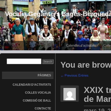
Vocalia Geganters Bages-Bergued
Calendari d’activitats
Colle
You are brow
PÀGINES
← Previous Entries
CALENDARI D’ACTIVITATS
XXIX t
COLLES VOCALIA
de Ma
COMISSIÓ DE BALL
CONTACTE
març 19, 