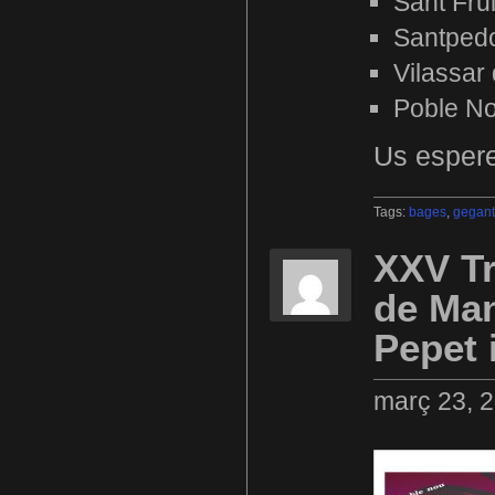
Sant Fru
Santped
Vilassar 
Poble N
Us espere
Tags:
bages
,
gegant
XXV Tr
de Man
Pepet 
març 23, 