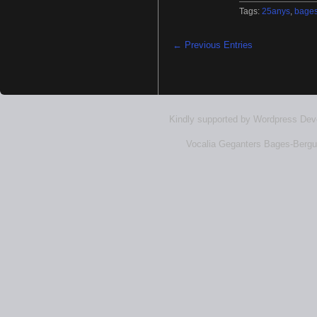
Tags:
25anys
,
bage
← Previous Entries
Kindly supported by
Wordpress Dev
Vocalia Geganters Bages-Bergu