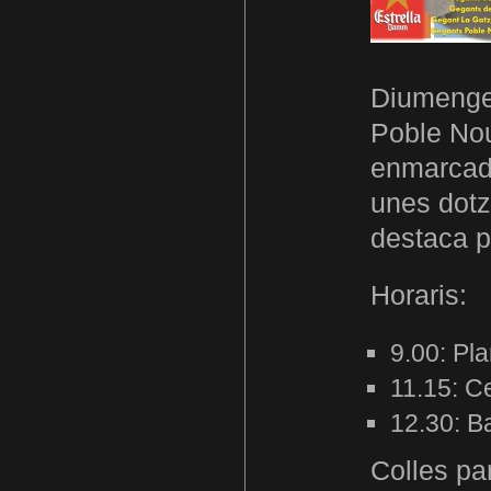
Diumenge 
Poble Nou
enmarcada
unes dotz
destaca p
Horaris:
9.00: Pla
11.15: C
12.30: Ba
Colles par