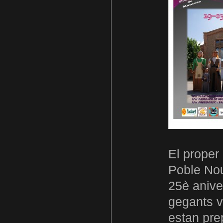
El proper
Poble Nou
25è aniver
gegants v
estan pre