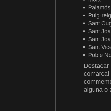
Palamós
Puig-rei
Sant Cug
Sant Joa
Sant Joa
Sant Vic
Poble N
Destacar q
comarcal N
commemora
alguna o 