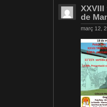
XXVIII
de Ma
març 12, 