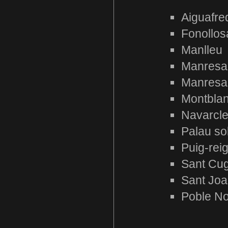
Aiguafre
Fonollos
Manlleu
Manresa
Manresa
Montbla
Navarcl
Palau so
Puig-rei
Sant Cug
Sant Joa
Poble N