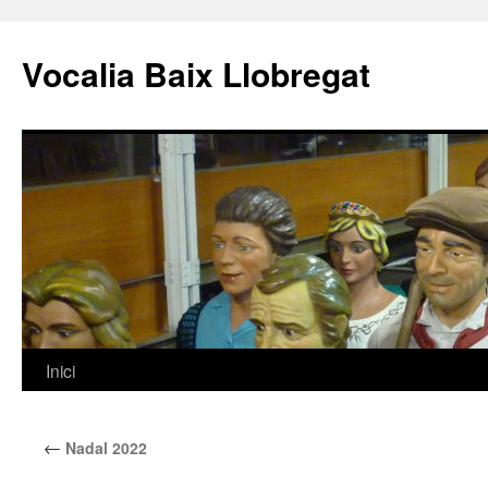
Vocalia Baix Llobregat
Inici
Vés
al
←
Nadal 2022
contingut