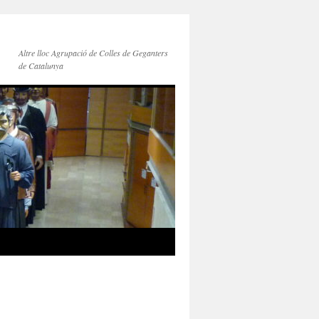
Altre lloc Agrupació de Colles de Geganters
de Catalunya