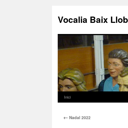
Vocalia Baix Llo
Inici
Vés
al
←
Nadal 2022
contingut