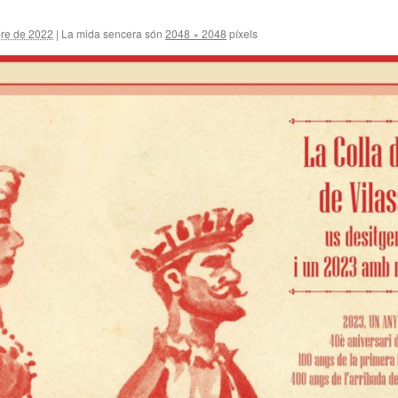
re de 2022
|
La mida sencera són
2048 × 2048
píxels