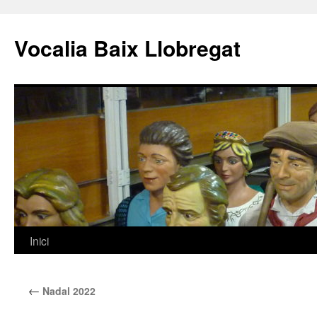
Vocalia Baix Llobregat
Inici
Vés
al
←
Nadal 2022
contingut