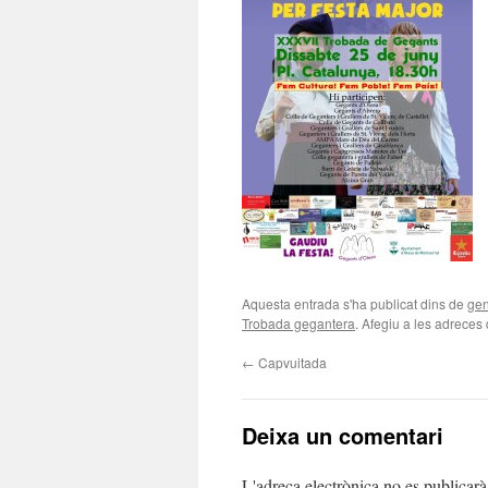
Aquesta entrada s'ha publicat dins de
gen
Trobada gegantera
. Afegiu a les adreces d
←
Capvuitada
Deixa un comentari
L'adreça electrònica no es publicarà