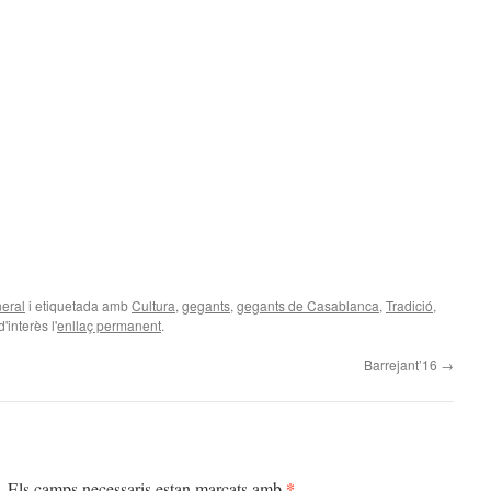
eral
i etiquetada amb
Cultura
,
gegants
,
gegants de Casablanca
,
Tradició
,
'interès l'
enllaç permanent
.
Barrejant’16
→
*
.
Els camps necessaris estan marcats amb