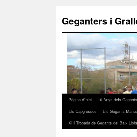
Geganters i Gral
Pàgina d'inici
10 Anys dels Gegant
Vés
Els Capgrossos
Els Gegants Manue
al
XIII Trobada de Gegants del Baix Llob
contingut