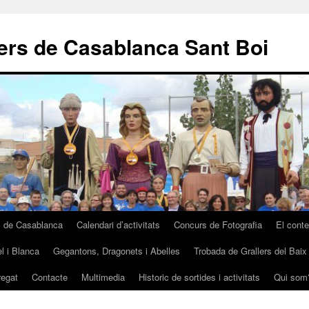
lers de Casablanca Sant Boi
s de Casablanca
Calendari d’activitats
Concurs de Fotografia
El cont
l i Blanca
Gegantons, Dragonets i Abelles
Trobada de Grallers del Baix
regat
Contacte
Multimedia
Historic de sortides i activitats
Qui som