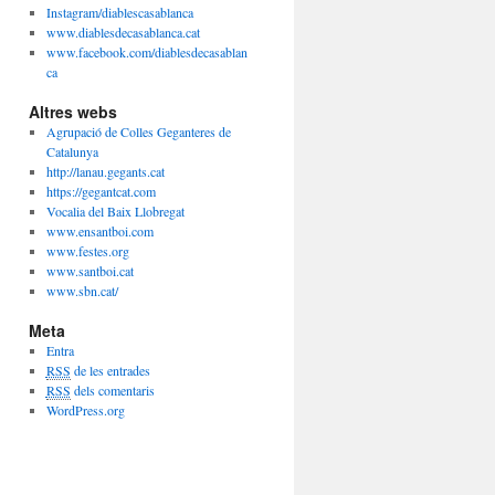
Instagram/diablescasablanca
www.diablesdecasablanca.cat
www.facebook.com/diablesdecasablan
ca
Altres webs
Agrupació de Colles Geganteres de
Catalunya
http://lanau.gegants.cat
https://gegantcat.com
Vocalia del Baix Llobregat
www.ensantboi.com
www.festes.org
www.santboi.cat
www.sbn.cat/
Meta
Entra
RSS
de les entrades
RSS
dels comentaris
WordPress.org