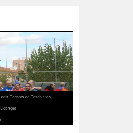
e dels Gegants de Casablanca
 Llobregat
?