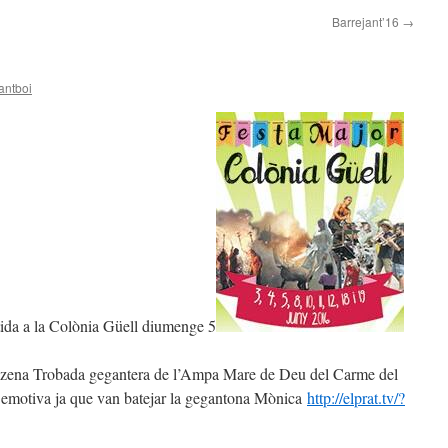
Barrejant’16
→
antboi
da a la Colònia Güell diumenge 5
onzena Trobada gegantera de l’Ampa Mare de Deu del Carme del
t emotiva ja que van batejar la gegantona Mònica
http://elprat.tv/?