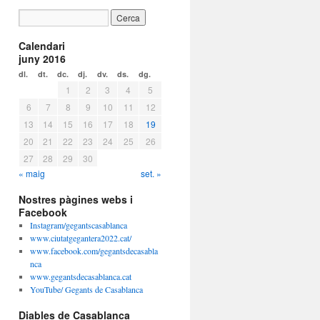
Calendari
juny 2016
dl.
dt.
dc.
dj.
dv.
ds.
dg.
1
2
3
4
5
6
7
8
9
10
11
12
13
14
15
16
17
18
19
20
21
22
23
24
25
26
27
28
29
30
« maig
set. »
Nostres pàgines webs i
Facebook
Instagram/gegantscasablanca
www.ciutatgegantera2022.cat/
www.facebook.com/gegantsdecasabla
nca
www.gegantsdecasablanca.cat
YouTube/ Gegants de Casablanca
Diables de Casablanca