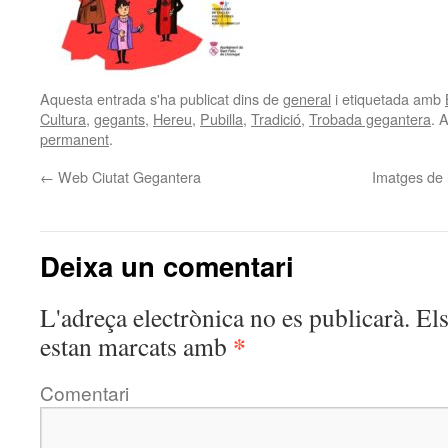
Aquesta entrada s'ha publicat dins de
general
i etiquetada amb
Cultura
,
gegants
,
Hereu
,
Pubilla
,
Tradició
,
Trobada gegantera
. 
permanent
.
←
Web Ciutat Gegantera
Imatges de 
Deixa un comentari
L'adreça electrònica no es publicarà.
Els
*
estan marcats amb
Comentari