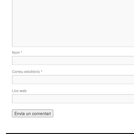
Nom
*
Correu electrònic
*
Lloc web