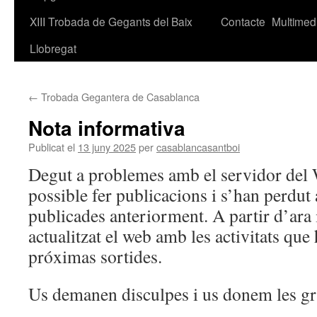
XIII Trobada de Gegants del Baix
Contacte
Multimed
Llobregat
←
Trobada Gegantera de Casablanca
Nota informativa
Publicat el
13 juny 2025
per
casablancasantboi
Degut a problemes amb el servidor del 
possible fer publicacions i s’han perdut 
publicades anteriorment. A partir d’ara
actualitzat el web amb les activitats que h
próximas sortides.
Us demanen disculpes i us donem les gra