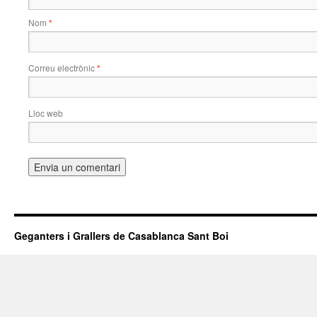
Nom
*
Correu electrònic
*
Lloc web
Geganters i Grallers de Casablanca Sant Boi