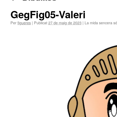
GegFig05-Valeri
Per
figueres
|
Publicat
27 de maig de 2023
|
La mida sencera s