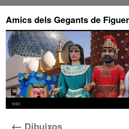
Amics dels Gegants de Figue
Inici
Vés
al
←
Dibuixos
contingut