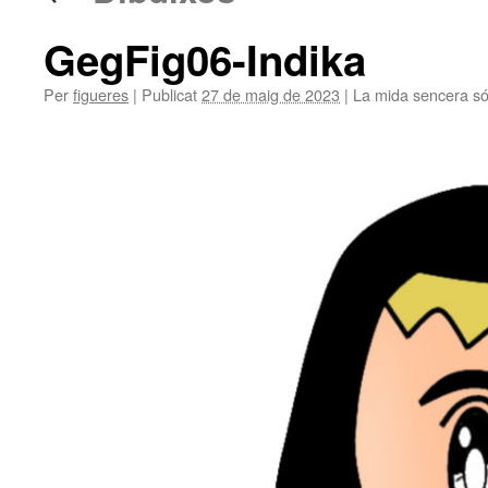
GegFig06-Indika
Per
figueres
|
Publicat
27 de maig de 2023
|
La mida sencera s