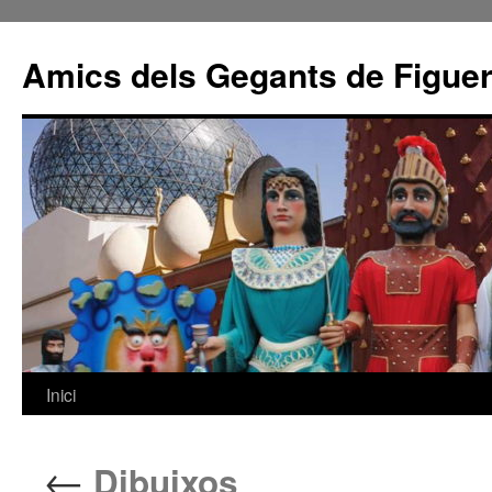
Amics dels Gegants de Figue
Inici
Vés
al
←
Dibuixos
contingut