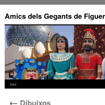
Amics dels Gegants de Figue
Inici
Vés
al
←
Dibuixos
contingut