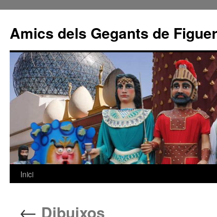
Amics dels Gegants de Figue
Inici
Vés
al
←
Dibuixos
contingut