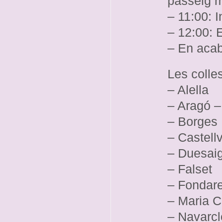
passeig m
– 11:00: I
– 12:00: E
– En acab
Les colle
– Alella
– Aragó –
– Borges
– Castell
– Duesai
– Falset
– Fondare
– Maria C
– Navarcl