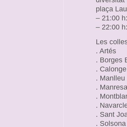
plaça Lau
– 21:00 h:
– 22:00 h
Les colles
. Artés
. Borges 
. Calonge
. Manlleu
. Manres
. Montbla
. Navarcl
. Sant Jo
. Solsona