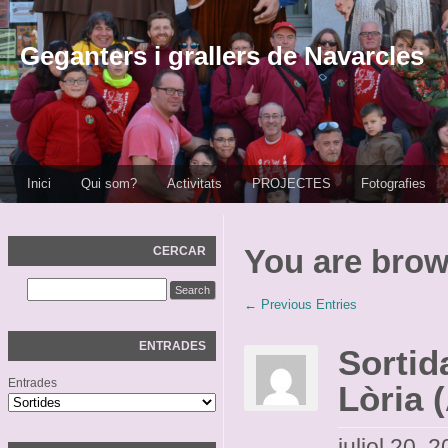
Geganters i grallers de Navarcles
Inici
Qui som?
Activitats
PROJECTES
Fotografies
CERCAR
You are brows
← Previous Entries
ENTRADES
Sortid
Entrades
Lòria 
juliol 20, 