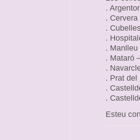
. Argento
. Cervera
. Cubelle
. Hospita
. Manlleu
. Mataró –
. Navarcl
. Prat del
. Castell
. Castelld
Esteu con