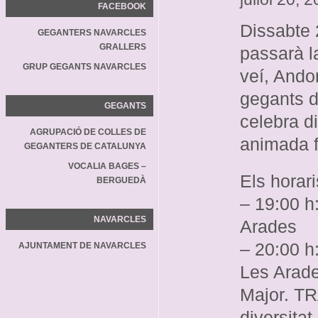
FACEBOOK
Dissabte 2
GEGANTERS NAVARCLES
GRALLERS
passarà la
GRUP GEGANTS NAVARCLES
veí, Andor
gegants d
GEGANTS
celebra d
AGRUPACIÓ DE COLLES DE
animada f
GEGANTERS DE CATALUNYA
VOCALIA BAGES –
Els horari
BERGUEDÀ
– 19:00 h
NAVARCLES
Arades
– 20:00 h:
AJUNTAMENT DE NAVARCLES
Les Arade
Major. T
diversitat