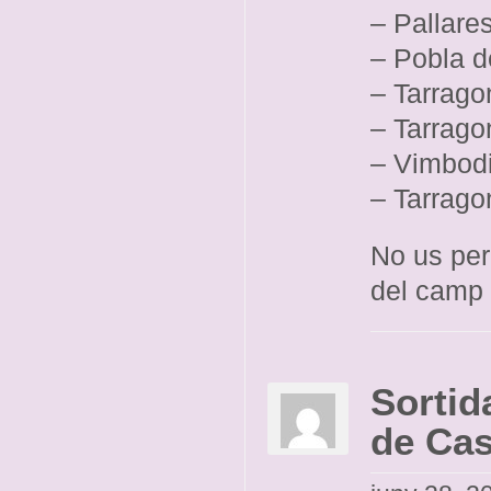
– Pallare
– Pobla 
– Tarrago
– Tarrago
– Vimbodi
– Tarragon
No us per
del camp 
Sortid
de Cas