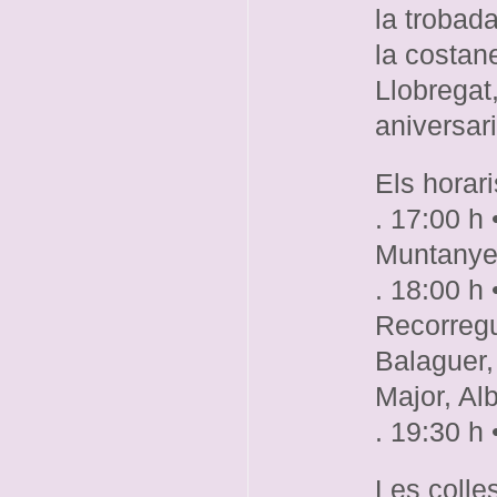
la trobad
la costan
Llobregat
aniversari
Els horari
. 17:00 h 
Muntanye
. 18:00 h 
Recorregu
Balaguer,
Major, Al
. 19:30 h 
Les colle