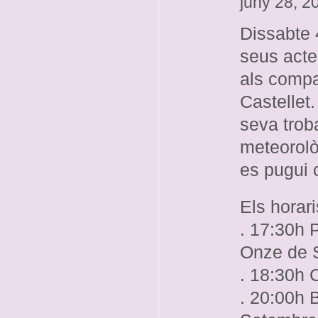
juny 28, 
Dissabte 4
seus acte
als comp
Castellet.
seva trob
meteorolò
es pugui 
Els horari
. 17:30h 
Onze de 
. 18:30h 
. 20:00h 