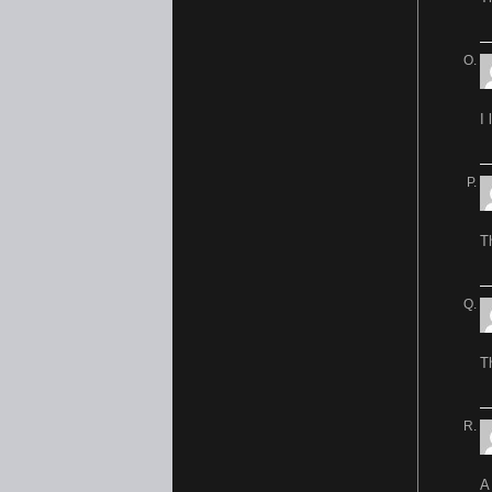
I
T
T
A