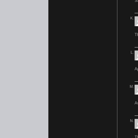
S
T
A
A
T