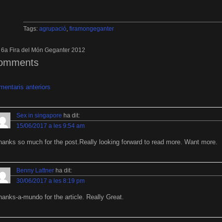
Tags:
agrupació
,
firamongeganter
a 6a Fira del Món Geganter 2012
omments
mentaris anteriors
Sex in singapore
ha dit:
15/06/2017 a les 9:54 am
hanks so much for the post.Really looking forward to read more. Want more.
Benny Lattner
ha dit:
30/06/2017 a les 8:19 pm
hanks-a-mundo for the article. Really Great.