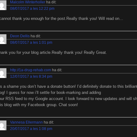
Malcolm Winterholler
ha dit:
08/07/2017 a les 12:22 pm
 cannot thank you enough for the post.Really thank you! Will read on…
Deon Dellis
ha dit:
08/07/2017 a les 1:01 pm
hank you for your blog article.Really thank you! Really Great.
http://1a-drug-rehab.com
ha dit:
12/07/2017 a les 8:34 pm
’s a shame you don’t have a donate button! I’d definitely donate to this brillian
log! I guess for now i’ll settle for book-marking and adding
our RSS feed to my Google account. I look forward to new updates and will s
his blog with my Facebook group. Chat soon!
Vannesa Ellermann
ha dit:
20/07/2017 a les 1:08 pm