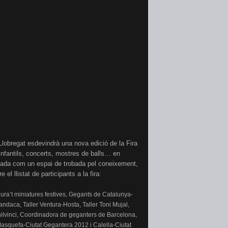
 Llobregat esdevindrà una nova edició de la Fira
 infantils, concerts, mostres de balls… en
itzada com un espai de trobada pel coneixement,
el llistat de participants a la fira:
ra’t miniatures festives, Gegants de Catalunya-
aca, Taller Ventura-Hosta, Taller Toni Mujal,
ivinilvinci, Coordinadora de geganters de Barcelona,
squefa-Ciutat Gegantera 2012 i Calella-Ciutat