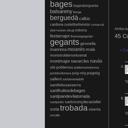
bages
bagesbergueda
balsareny
berga
berguedà
callús
cardona
castellbellielvilar
comarcal
Arriba l
estrena
elsk+sonen
elxup
45 C
festamajor
firamongeganter
gegants
gironella
manresa
moianès
moià
« Co
monistroldemontserrat
montmajor
navàs
navarcles
oló
poblenou
poblenoumanresa
puigreig
puig-reig
pontdevilomara
sallent
santamariadoló
T
santfeliusasserra
santfruitosdebages
santjoandevilatorrada
santvicençdecastellet
santpedor
trobada
suria
viserta
T
vocalia