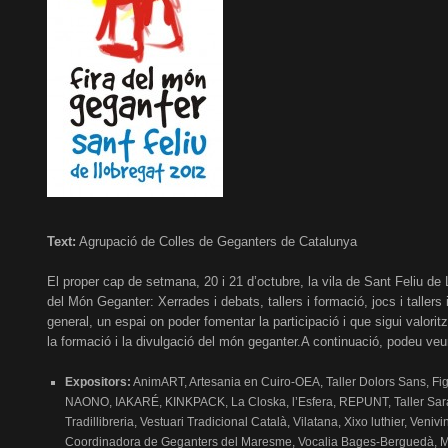
Text:
Agrupació de Colles de Geganters de Catalunya
El proper cap de setmana, 20 i 21 d’octubre, la vila de Sant Feliu de
del Món Geganter: Xerrades i debats, tallers i formació, jocs i tallers
general, un espai on poder fomentar la participació i que sigui valor
la formació i la divulgació del món geganter.A continuació, podeu veure 
Expositors:
AnimART, Artesania en Cuiro-OEA, Taller Dolors Sans, Figu
NAONO, IAKARÉ, KINKPACK, La Closka, l’Esfera, REPUNT, Taller Sarand
Tradillibreria, Vestuari Tradicional Català, Vilatana, Xixo luthier, Ven
Coordinadora de Geganters del Maresme, Vocalia Bages-Berguedà, Ma