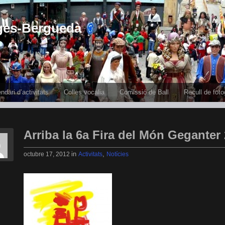
ges-Berguedà
ndari d’activitats
Colles vocalia
Comissió de Ball
Recull de foto
Arriba la 6a Fira del Món Geganter
in
,
octubre 17, 2012
Activitats
Notícies