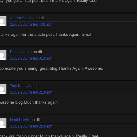
ay, you got a nice post.Much thanks again. Really Cool.
Arleen Smiling
ha dit:
22/08/2017 a les 4:01 pm
hanks again for the article post.Thanks Again. Great.
Emile Avenia
ha dit:
16/09/2017 a les 3:16 pm
ppreciate you sharing, great blog.Thanks Again. Awesome.
Tory Kalley
ha dit:
23/09/2017 a les 2:19 pm
wesome blog.Much thanks again.
Neal Harvill
ha dit:
23/09/2017 a les 2:59 pm
hank you for your post.Much thanks again. Really Great.