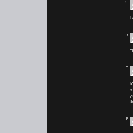
I
T
It
b
y
t