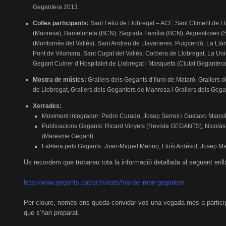
Gegantera 2013.
Colles participants:
Sant Feliu de Llobregat – ACF, Sant Climent de Ll
(Manresa), Barceloneta (BCN), Sagrada Família (BCN), Aigüestoses (Sa
(Montornès del Vallès), Sant Andreu de Llavaneres, Puigcerdà, La Llàn
Pont de Vilomara, Sant Cugat del Vallès, Corbera de Llobregat, La Un
Gegant Cuiner d’Hospitalet de Llobregat i Masquefa (Ciutat Gegantera
Mostra de músics:
Grallers dels Gegants d’Iluro de Mataró, Grallers d
de Llobregat, Grallers dels Geganters de Manresa i Grallers dels Gegant
Xerrades:
Moviment integrador: Pedro Curado, Josep Serres i Gustavo Mansil
Publicacions Gegants: Ricard Vinyets (Revista GEGANTS), Nicolàs 
(Maresme Gegant).
Fal•lera pels Gegants: Joan-Miquel Merino, Lluís Ardèvol, Josep Mar
Us recordem que trobareu tota la informació detallada al següent enll
http://www.gegants.cat/activitats/fira-del-mon-geganter/
Per cloure, només ens queda convidar-vos una vegada més a participar 
que s’han preparat.