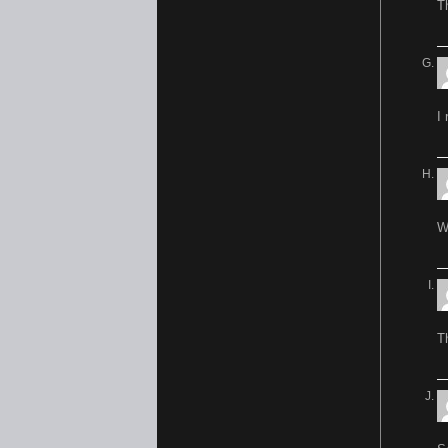
T
I 
W
T