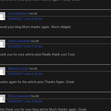
Ione Michelson
ha dit:
25/09/2017 a les 2:08 pm
 loved your blog.Much thanks again. Much obliged.
Jamey Golumski
ha dit:
02/10/2017 a les 2:32 pm
hank you for your article post.Really thank you! Cool.
Marinda Kurylo
ha dit:
02/10/2017 a les 3:10 pm
hanks again for the article post.Thanks Again. Great.
Dana Laskowski
ha dit:
02/10/2017 a les 3:48 pm
 big thank you for your blog article.Much thanks again. Great.