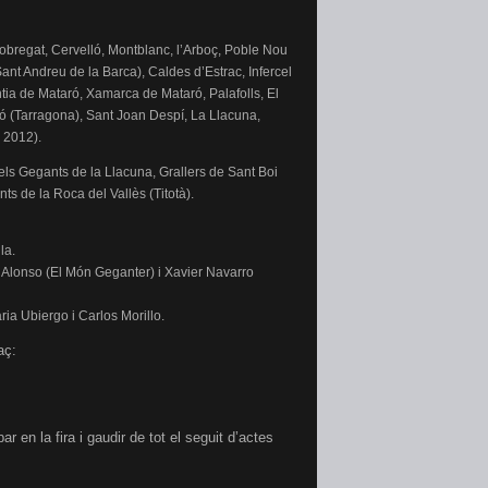
obregat, Cervelló, Montblanc, l’Arboç, Poble Nou
nt Andreu de la Barca), Caldes d’Estrac, Infercel
tia de Mataró, Xamarca de Mataró, Palafolls, El
ió (Tarragona), Sant Joan Despí, La Llacuna,
 2012).
els Gegants de la Llacuna, Grallers de Sant Boi
s de la Roca del Vallès (Titotà).
la.
Alonso (El Món Geganter) i Xavier Navarro
ia Ubiergo i Carlos Morillo.
aç:
en la fira i gaudir de tot el seguit d’actes