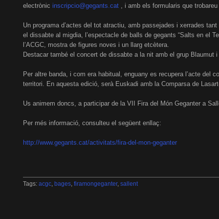
electrònic
inscripcio@gegants.cat
, i amb els formularis que trobareu
Un programa d’actes del tot atractiu, amb passejades i xerrades tant
el dissabte al migdia, l’espectacle de balls de gegants “Salts en el 
l’ACGC, mostra de figures noves i un llarg etcètera.
Destacar també el concert de dissabte a la nit amb el grup Blaumut i
Per altre banda, i com era habitual, enguany es recupera l’acte del c
territori. En aquesta edició, serà Euskadi amb la Comparsa de Lasart
Us animem doncs, a participar de la VII Fira del Món Geganter a Salle
Per més informació, consulteu el següent enllaç:
http://www.gegants.cat/activitats/fira-del-mon-geganter
Tags:
acgc
,
bages
,
firamongeganter
,
sallent