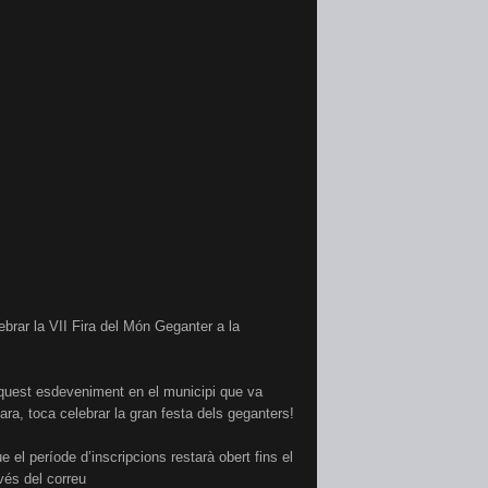
ebrar la VII Fira del Món Geganter a la
aquest esdeveniment en el municipi que va
ara, toca celebrar la gran festa dels geganters!
 el període d’inscripcions restarà obert fins el
vés del correu