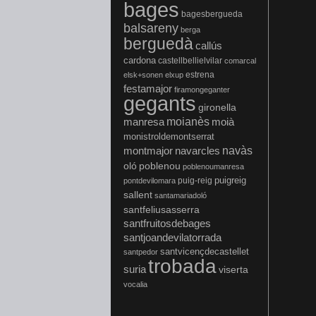
bages
bagesbergueda
balsareny
berga
berguedà
callús
cardona
castellbellielvilar
comarcal
estrena
elsk+sonen
elxup
festamajor
firamongeganter
gegants
gironella
manresa
moianès
moià
monistroldemontserrat
montmajor
navàs
navarcles
oló
poblenou
poblenoumanresa
puigreig
puig-reig
pontdevilomara
sallent
santamariadoló
santfeliusasserra
santfruitosdebages
santjoandevilatorrada
santvicençdecastellet
santpedor
trobada
suria
viserta
vocalia