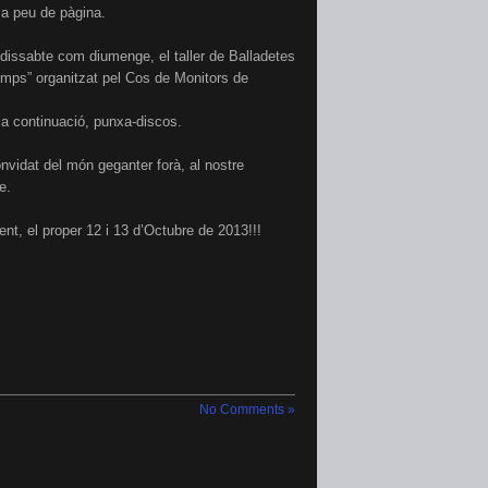
 a peu de pàgina.
 dissabte com diumenge, el taller de Balladetes
Temps” organitzat pel Cos de Monitors de
 a continuació, punxa-discos.
onvidat del món geganter forà, al nostre
e.
nt, el proper 12 i 13 d’Octubre de 2013!!!
No Comments »