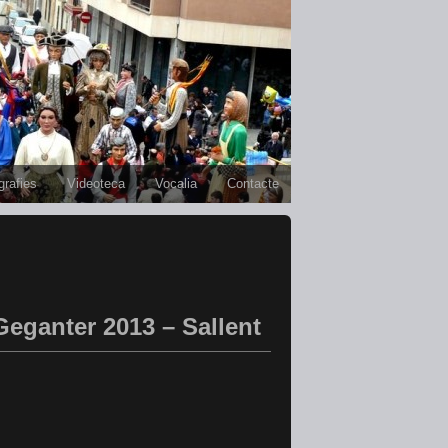
grafies
Videoteca
Vocalia
Contacte
Geganter 2013 – Sallent