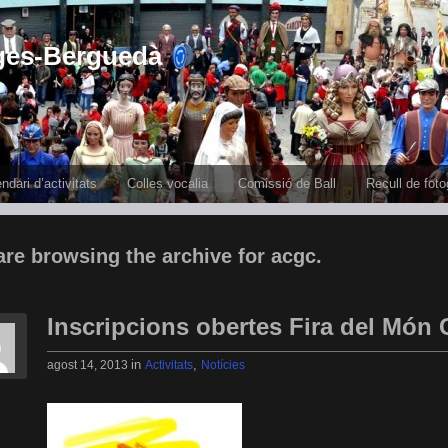
ges-Berguedà
ndari d’activitats
Colles vocalia
Comissió de Ball
Recull de foto
are browsing the archive for acgc.
Inscripcions obertes Fira del Món 
in
,
agost 14, 2013
Activitats
Notícies