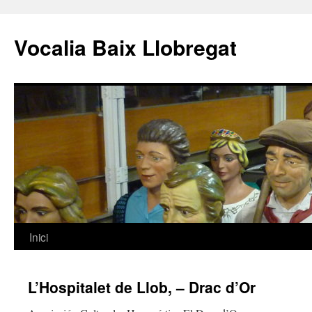
Vocalia Baix Llobregat
Inici
Vés
al
L’Hospitalet de Llob, – Drac d’Or
contingut