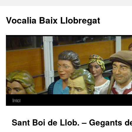
Vocalia Baix Llobregat
Inici
Vés
al
Sant Boi de Llob. – Gegants 
contingut