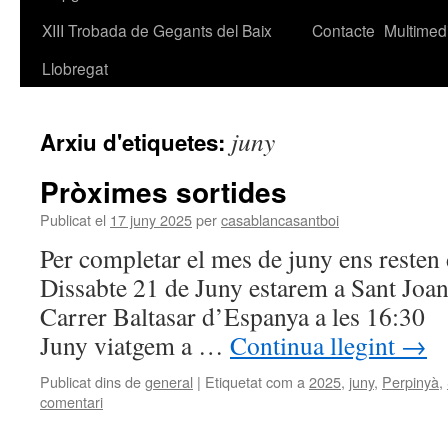
XIII Trobada de Gegants del Baix
Contacte
Multimed
Llobregat
juny
Arxiu d'etiquetes:
Pròximes sortides
Publicat el
17 juny 2025
per
casablancasantboi
Per completar el mes de juny ens reste
Dissabte 21 de Juny estarem a Sant Joan
Carrer Baltasar d’Espanya a les 16
Juny viatgem a …
Continua llegint
→
Publicat dins de
general
|
Etiquetat com a
2025
,
juny
,
Perpinyà
,
comentari