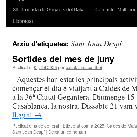
XIII Trobada de Gegants del Baix
Contacte
Multimed
Llobregat
Sant Joan Despí
Arxiu d'etiquetes:
Sortides del mes de juny
Publicat el
8 juliol 2025
per
casablancasantboi
Aquestes han estat les principals activ
començar el dia 8 viatjant a Caldes de M
a la 36ª Ciutat Gegantera. Diumenge 15 
Casablanca, la nostra. Dissabte 21 vam 
llegint
→
Publicat dins de
general
|
Etiquetat com a
2025
,
Caldes de Mala
Sant Joan Despí
|
Deixa un comentari