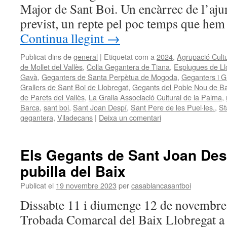
Major de Sant Boi. Un encàrrec de l’aj
previst, un repte pel poc temps que he
Continua llegint
→
Publicat dins de
general
|
Etiquetat com a
2024
,
Agrupació Cult
de Mollet del Vallès
,
Colla Gegantera de Tiana
,
Esplugues de Ll
Gavà
,
Geganters de Santa Perpètua de Mogoda
,
Geganters i G
Grallers de Sant Boi de Llobregat
,
Gegants del Poble Nou de B
de Parets del Vallès
,
La Gralla Associació Cultural de la Palma
,
Barca
,
sant boi
,
Sant Joan Despí
,
Sant Pere de les Puel·les.
,
St
gegantera
,
Viladecans
|
Deixa un comentari
Els Gegants de Sant Joan Des
pubilla del Baix
Publicat el
19 novembre 2023
per
casablancasantboi
Dissabte 11 i diumenge 12 de novembre v
Trobada Comarcal del Baix Llobregat a