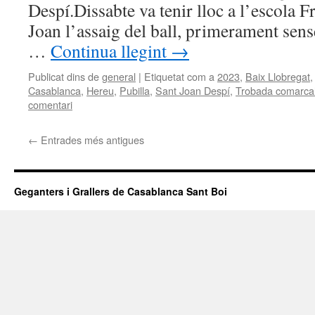
Despí.Dissabte va tenir lloc a l’escola 
Joan l’assaig del ball, primerament sens
…
Continua llegint
→
Publicat dins de
general
|
Etiquetat com a
2023
,
Baix Llobregat
Casablanca
,
Hereu
,
Pubilla
,
Sant Joan Despí
,
Trobada comarca
comentari
←
Entrades més antigues
Geganters i Grallers de Casablanca Sant Boi