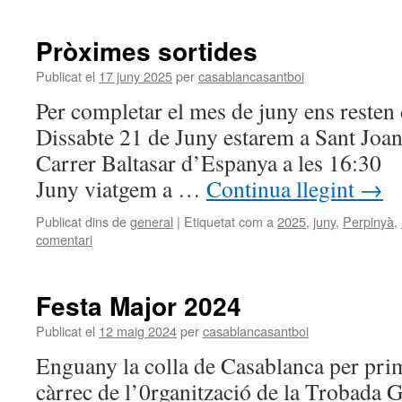
Pròximes sortides
Publicat el
17 juny 2025
per
casablancasantboi
Per completar el mes de juny ens reste
Dissabte 21 de Juny estarem a Sant Joan
Carrer Baltasar d’Espanya a les 16
Juny viatgem a …
Continua llegint
→
Publicat dins de
general
|
Etiquetat com a
2025
,
juny
,
Perpinyà
,
comentari
Festa Major 2024
Publicat el
12 maig 2024
per
casablancasantboi
Enguany la colla de Casablanca per pri
càrrec de l’0rganització de la Trobada 