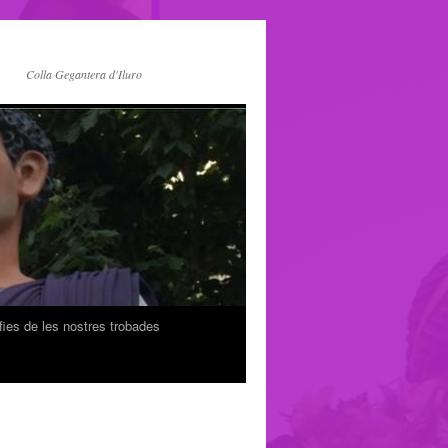
Colla Gegantera d'Iluro
fies de les nostres trobades