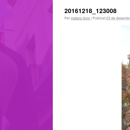
20161218_123008
Per
mataro-iluro
|
Publicat
23 de desembr