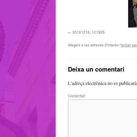
20161218_121925
Afegeix a les adreces d'interès l'
enllaç p
Deixa un comentari
L'adreça electrònica no es publicarà
Comentari