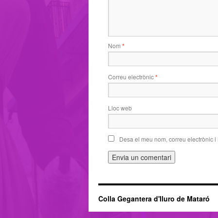
Nom
*
Correu electrònic
*
Lloc web
Desa el meu nom, correu electrònic i
Colla Gegantera d'Iluro de Mataró