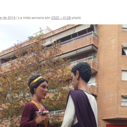
e de 2016
|
La mida sencera són
2322 × 4128
píxels