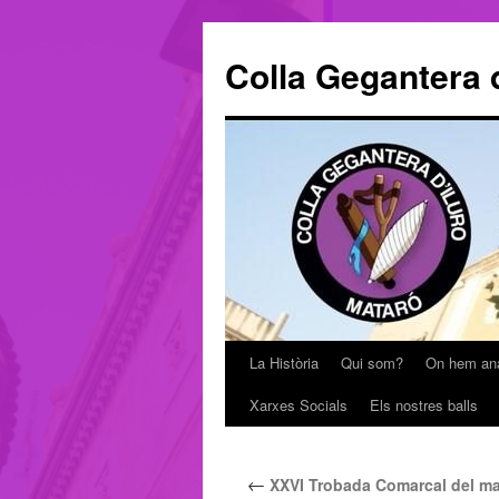
Colla Gegantera d
La Història
Qui som?
On hem an
Vés
Xarxes Socials
Els nostres balls
al
contingut
←
XXVI Trobada Comarcal del m