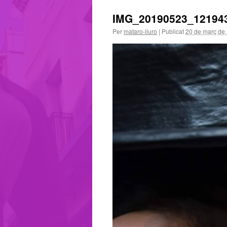
IMG_20190523_12194
Per
mataro-iluro
|
Publicat
20 de març de