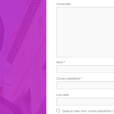
Comentari
Nom
*
Correu electrònic
*
Lloc web
Desa el meu nom, correu electrònic i