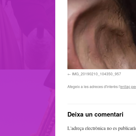
IMG_20190210_104350_957
Afegeix a les adreces d'interès l'
enllaç p
Deixa un comentari
L'adreça electrònica no es publicarà