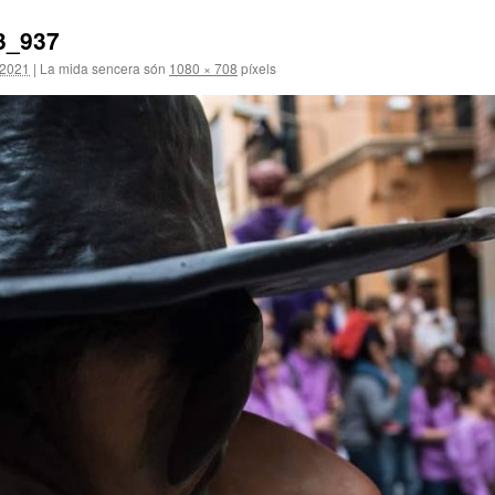
3_937
 2021
|
La mida sencera són
1080 × 708
píxels