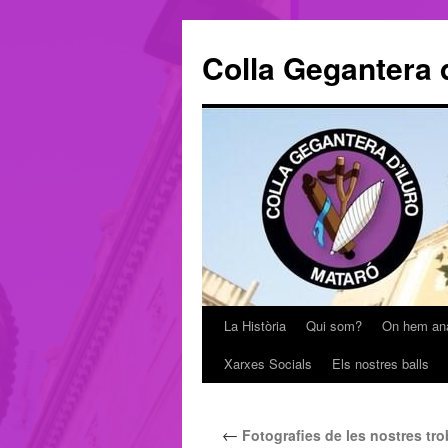
Colla Gegantera d
La Història
Qui som?
On hem an
Vés
Xarxes Socials
Els nostres balls
al
contingut
←
Fotografies de les nostres tr