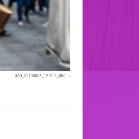
IMG_20190523_121943_950