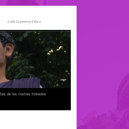
Colla Gegantera d'Iluro
fies de les nostres trobades