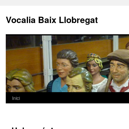
Vocalia Baix Llobregat
Inici
Vés
al
contingut