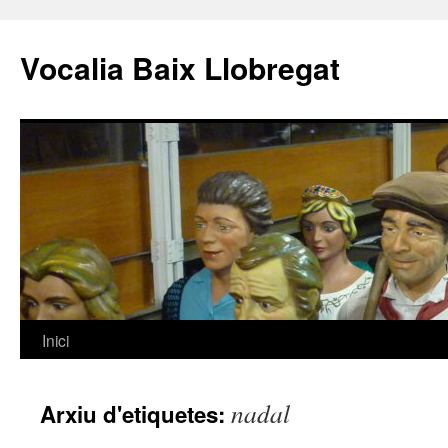
Vocalia Baix Llobregat
Inici
Vés
al
nadal
Arxiu d'etiquetes:
contingut