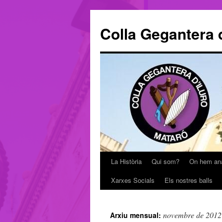
Colla Gegantera d
La Història
Qui som?
On hem an
Vés
Xarxes Socials
Els nostres balls
al
contingut
novembre de 2012
Arxiu mensual: