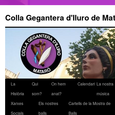
Colla Gegantera d'Iluro de Ma
La
Qui
On hem
Calendari
La nostra
Vés
Història
som?
anat?
música
al
Xarxes
Els nostres
Cartells de la Mostra de
contingut
Socials
balls
Balls