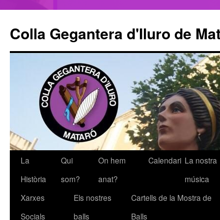
Colla Gegantera d'Iluro de Ma
La
Qui
On hem
Calendari
La nostra
Vés
Història
som?
anat?
música
al
Xarxes
Els nostres
Cartells de la Mostra de
contingut
Socials
balls
Balls