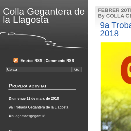
Colla Gegantera de
FEBRER 20TH
By COLLA G
la Llagosta
9a Trob
2018
Entries RSS
|
Comments RSS
Propera activitat
Diumenge 11 de març de 2018
9a Trobada Gegantera de la Llagosta
#lallagostaesgegant18