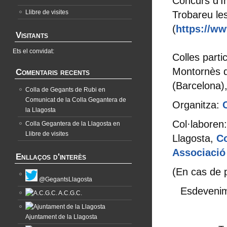
Concurs d’
Llibre de visites
Trobareu le
(
https://w
Visitants
Ets el convidat:
Colles parti
Montornès de
Comentaris recents
(Barcelona),
Colla de Gegants de Rubi
en
Comunicat de la Colla Gegantera de
Organitza:
la Llagosta
Col·laboren
Colla Gegantera de la Llagosta
en
Llibre de visites
Llagosta,
Co
Associació 
Enllaços d'interès
(En cas de pl
@GegantsLlagosta
Esdevenim
A.C.G.C.
Ajuntament de la Llagosta