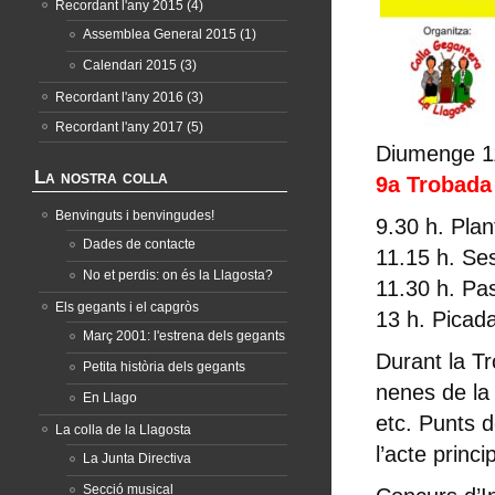
Recordant l'any 2015
(4)
Assemblea General 2015
(1)
Calendari 2015
(3)
Recordant l'any 2016
(3)
Recordant l'any 2017
(5)
Diumenge 1
La nostra colla
9a Trobada
Benvinguts i benvingudes!
9.30 h. Pla
Dades de contacte
11.15 h. Se
No et perdis: on és la Llagosta?
11.30 h. Pa
Els gegants i el capgròs
13 h. Picada
Març 2001: l'estrena dels gegants
Durant la Tr
Petita història dels gegants
nenes de la 
En Llago
etc. Punts d
La colla de la Llagosta
l’acte princ
La Junta Directiva
Secció musical