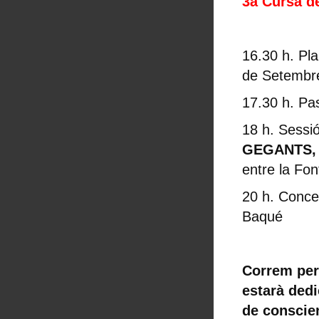
3a Cursa d
16.30 h. Pl
de Setembr
17.30 h. Pa
18 h. Sessi
GEGANTS, 
entre la Fon
20 h. Concer
Baqué
Correm per
estarà ded
de conscie