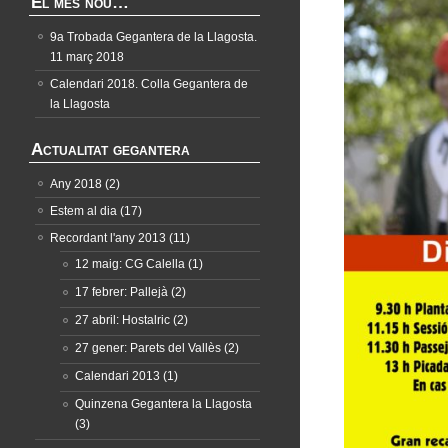
El més nou…
9a Trobada Gegantera de la Llagosta.
11 març 2018
Calendari 2018. Colla Gegantera de
la Llagosta
Actualitat gegantera
Any 2018
(2)
Estem al dia
(17)
Recordant l'any 2013
(11)
12 maig: CG Calella
(1)
17 febrer: Pallejà
(2)
27 abril: Hostalric
(2)
27 gener: Parets del Vallès
(2)
Calendari 2013
(1)
Quinzena Gegantera la Llagosta
(3)