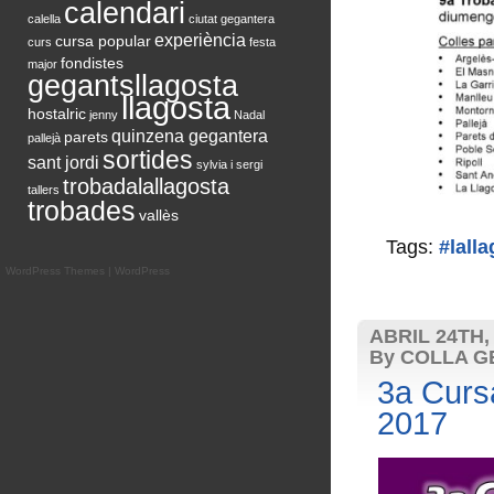
calendari
calella
ciutat gegantera
experiència
cursa popular
curs
festa
fondistes
major
gegantsllagosta
llagosta
hostalric
jenny
Nadal
quinzena gegantera
parets
pallejà
sortides
sant jordi
sylvia i sergi
trobadalallagosta
tallers
trobades
vallès
Tags:
#lall
WordPress Themes
|
WordPress
ABRIL 24TH,
By COLLA G
3a Curs
2017