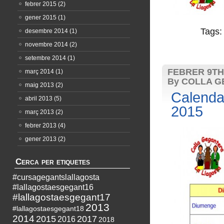
febrer 2015
(2)
gener 2015
(1)
Tags
desembre 2014
(1)
novembre 2014
(2)
setembre 2014
(1)
FEBRER 9TH,
març 2014
(1)
By COLLA G
maig 2013
(2)
Calendar
abril 2013
(5)
2015
març 2013
(2)
febrer 2013
(4)
gener 2013
(2)
Cerca per etiquetes
#cursagegantslallagosta
#lallagostaesgegant16
#lallagostaesgegant17
2013
#lallagostaesgegant18
2014
2015
2017
2016
2018