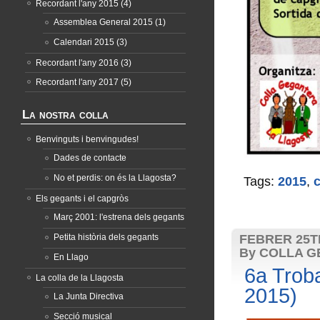
Recordant l'any 2015
(4)
Assemblea General 2015
(1)
Calendari 2015
(3)
Recordant l'any 2016
(3)
Recordant l'any 2017
(5)
La nostra colla
Benvinguts i benvingudes!
Dades de contacte
No et perdis: on és la Llagosta?
Tags:
2015
,
c
Els gegants i el capgròs
Març 2001: l'estrena dels gegants
Petita història dels gegants
FEBRER 25TH
By COLLA G
En Llago
6a Trob
La colla de la Llagosta
2015)
La Junta Directiva
Secció musical