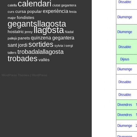
calendari
calella
ciutat gegantera
experiència
cursa popular
curs
festa
fondistes
major
gegantsllagosta
llagosta
hostalric
jenny
Nadal
quinzena gegantera
parets
pallejà
sortides
sant jordi
sylvia i sergi
trobadalallagosta
tallers
trobades
vallès
WordPress Themes
|
WordPress