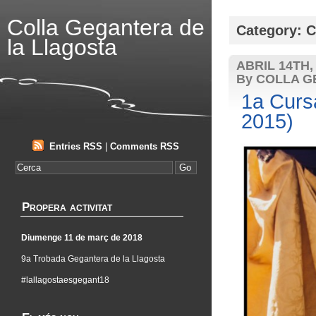
Colla Gegantera de
Category: C
la Llagosta
ABRIL 14TH,
By COLLA G
1a Cursa
2015)
Entries RSS
|
Comments RSS
Propera activitat
Diumenge 11 de març de 2018
9a Trobada Gegantera de la Llagosta
#lallagostaesgegant18