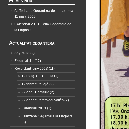
El més nou…
9a Trobada Gegantera de la Llagosta.
11 març 2018
Calendari 2018. Colla Gegantera de
la Llagosta
Actualitat gegantera
Any 2018
(2)
Estem al dia
(17)
Recordant l'any 2013
(11)
12 maig: CG Calella
(1)
17 febrer: Pallejà
(2)
27 abril: Hostalric
(2)
27 gener: Parets del Vallès
(2)
Calendari 2013
(1)
Quinzena Gegantera la Llagosta
(3)