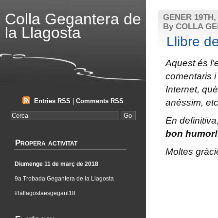
Colla Gegantera de
GENER 19TH, 
By COLLA G
la Llagosta
Llibre de
Aquest és l’
comentaris i
Internet, qu
Entries RSS
|
Comments RSS
anéssim, etc
En definitiva
bon humor!
Propera activitat
Moltes gràci
Diumenge 11 de març de 2018
9a Trobada Gegantera de la Llagosta
#lallagostaesgegant18