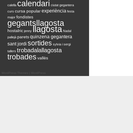
calendari
calella
ciutat gegantera
experiència
cursa popular
curs
festa
fondistes
major
gegantsllagosta
llagosta
hostalric
jenny
Nadal
quinzena gegantera
parets
pallejà
sortides
sant jordi
sylvia i sergi
trobadalallagosta
tallers
trobades
vallès
WordPress Themes
|
WordPress