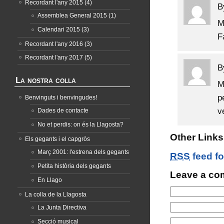
Recordant l'any 2015
(4)
B
Assemblea General 2015
(1)
M
Calendari 2015
(3)
F
Recordant l'any 2016
(3)
Recordant l'any 2017
(5)
B
La nostra colla
M
p
Benvinguts i benvingudes!
v
Dades de contacte
No et perdis: on és la Llagosta?
Other Links 
Els gegants i el capgròs
Març 2001: l'estrena dels gegants
RSS
feed fo
Petita història dels gegants
Leave a c
En Llago
La colla de la Llagosta
La Junta Directiva
Secció musical