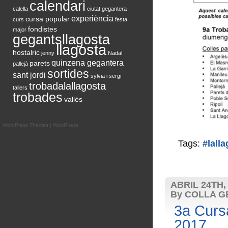
calendari
calella
ciutat gegantera
experiència
cursa popular
curs
festa
fondistes
major
gegantsllagosta
llagosta
hostalric
jenny
Nadal
quinzena gegantera
parets
pallejà
sortides
sant jordi
sylvia i sergi
trobadalallagosta
tallers
trobades
vallès
WordPress Themes
|
WordPress
Tags:
#lall
ABRIL 24TH,
By COLLA G
3a Curs
2017