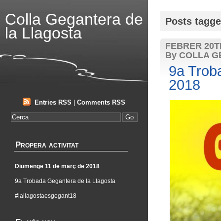
Colla Gegantera de
Posts tagge
la Llagosta
FEBRER 20TH
By COLLA G
9a Trob
2018
Entries RSS
|
Comments RSS
Propera activitat
Diumenge 11 de març de 2018
9a Trobada Gegantera de la Llagosta
#lallagostaesgegant18