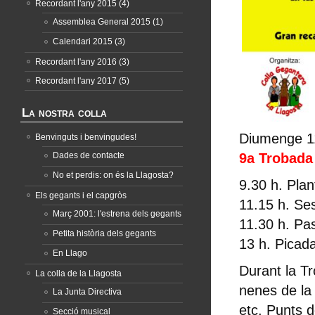
Recordant l'any 2015
(4)
Assemblea General 2015
(1)
Calendari 2015
(3)
Recordant l'any 2016
(3)
Recordant l'any 2017
(5)
La nostra colla
Diumenge 1
Benvinguts i benvingudes!
Dades de contacte
9a Trobada
No et perdis: on és la Llagosta?
9.30 h. Pla
Els gegants i el capgròs
11.15 h. Se
Març 2001: l'estrena dels gegants
11.30 h. Pa
Petita història dels gegants
13 h. Picada
En Llago
Durant la Tr
La colla de la Llagosta
nenes de la 
La Junta Directiva
etc. Punts d
Secció musical