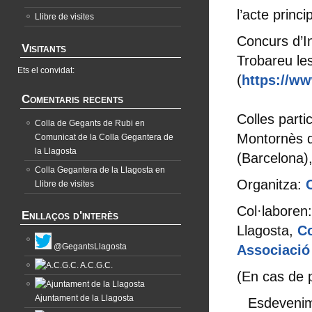
l’acte princ
Llibre de visites
Concurs d’
Visitants
Trobareu le
Ets el convidat:
(
https://w
Comentaris recents
Colles parti
Colla de Gegants de Rubi
en
Montornès de
Comunicat de la Colla Gegantera de
la Llagosta
(Barcelona),
Colla Gegantera de la Llagosta
en
Organitza:
Llibre de visites
Col·laboren
Enllaços d'interès
Llagosta,
Co
@GegantsLlagosta
Associació 
A.C.G.C.
(En cas de pl
Ajuntament de la Llagosta
Esdevenim