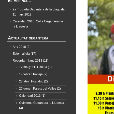
El més nou…
9a Trobada Gegantera de la Llagosta.
11 març 2018
Calendari 2018. Colla Gegantera de
la Llagosta
Actualitat gegantera
Any 2018
(2)
Estem al dia
(17)
Recordant l'any 2013
(11)
12 maig: CG Calella
(1)
17 febrer: Pallejà
(2)
27 abril: Hostalric
(2)
27 gener: Parets del Vallès
(2)
Calendari 2013
(1)
Quinzena Gegantera la Llagosta
(3)