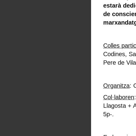
estarà ded
de conscie
marxandatge
Colles parti
Codines, Sa
Pere de Vila
Organitza
: 
Col·laboren
Llagosta + 
5p-.