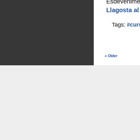
Esdevenimen
Llagosta a
Tags:
#cur
« Older