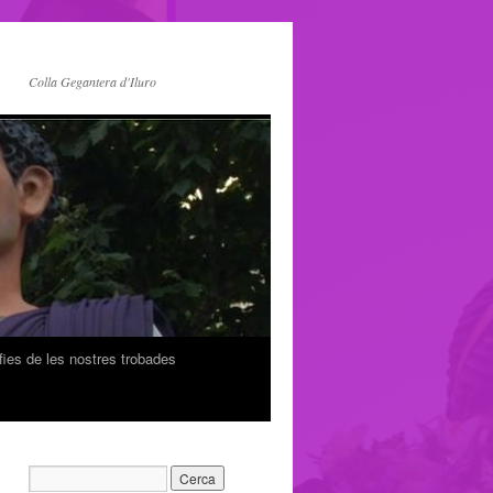
Colla Gegantera d'Iluro
fies de les nostres trobades