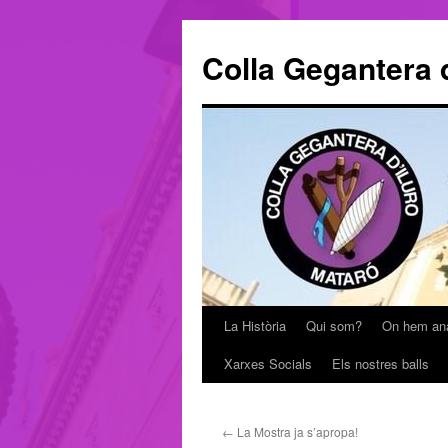
Colla Gegantera d
La Història
Qui som?
On hem an
Vés
Xarxes Socials
Els nostres balls
al
contingut
←
La Mostra ja s’apropa!