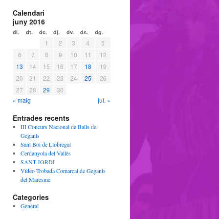
Calendari
juny 2016
dl.
dt.
dc.
dj.
dv.
ds.
dg.
1
2
3
4
5
6
7
8
9
10
11
12
13
14
15
16
17
18
19
20
21
22
23
24
25
26
27
28
29
30
« maig
jul. »
Entrades recents
III Concurs Nacional de Balls de
Gegants
Sant Boi de Llobregat
Cerdanyola del Vallès
SANT JORDI
Vídeo Trobada Comarcal de Gegants
del Maresme
Categories
General