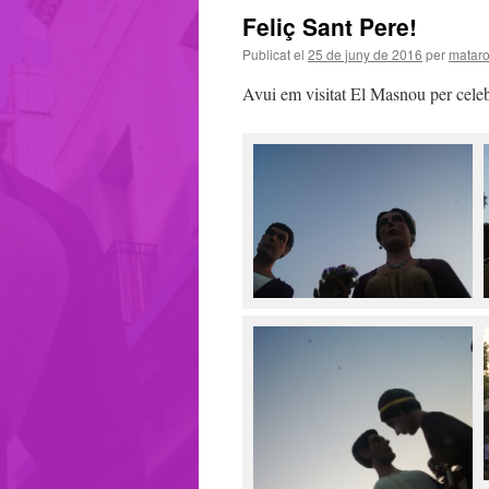
Feliç Sant Pere!
Publicat el
25 de juny de 2016
per
mataro
Avui em visitat El Masnou per celebr