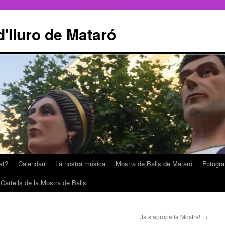
'Iluro de Mataró
at?
Calendari
La nostra música
Mostra de Balls de Mataró
Fotogra
Cartells de la Mostra de Balls
Ja s’apropa la Mostra!
→