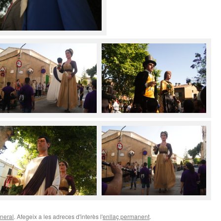
neral
. Afegeix a les adreces d'interès l'
enllaç permanent
.