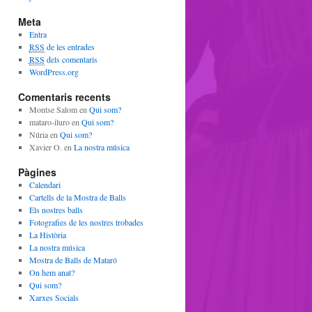
Meta
Entra
RSS
de les entrades
RSS
dels comentaris
WordPress.org
Comentaris recents
Montse Salom
en
Qui som?
mataro-iluro
en
Qui som?
Núria
en
Qui som?
Xavier O.
en
La nostra música
Pàgines
Calendari
Cartells de la Mostra de Balls
Els nostres balls
Fotografies de les nostres trobades
La Història
La nostra música
Mostra de Balls de Mataró
On hem anat?
Qui som?
Xarxes Socials