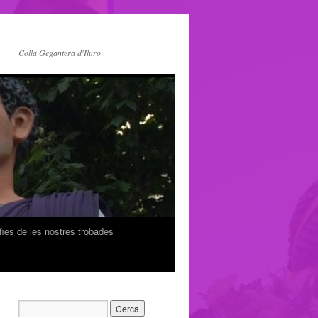
Colla Gegantera d'Iluro
fies de les nostres trobades