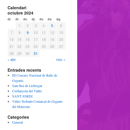
Calendari
octubre 2024
dl.
dt.
dc.
dj.
dv.
ds.
dg.
1
2
3
4
5
6
7
8
9
10
11
12
13
14
15
16
17
18
19
20
21
22
23
24
25
26
27
28
29
30
31
« abr.
nov. »
Entrades recents
III Concurs Nacional de Balls de
Gegants
Sant Boi de Llobregat
Cerdanyola del Vallès
SANT JORDI
Vídeo Trobada Comarcal de Gegants
del Maresme
Categories
General