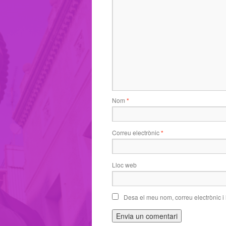
Nom
*
Correu electrònic
*
Lloc web
Desa el meu nom, correu electrònic i