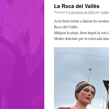
La Roca del Vallès
Publicat el
5 d'octubre de 2024
per
mataro
Avui hem tornat a dansar les nostre
Roca del Vallès.
Malgrat la pluja, hem tingut la sor
Moltes felicitats per la renovada ima