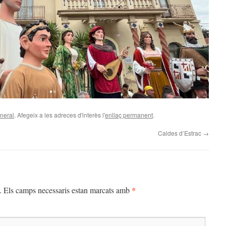
neral
. Afegeix a les adreces d'interès l'
enllaç permanent
.
Caldes d’Estrac
→
*
.
Els camps necessaris estan marcats amb