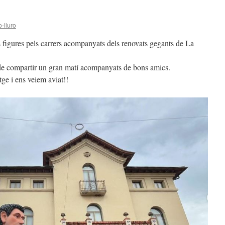
-iluro
s figures pels carrers acompanyats dels renovats gegants de La
t de compartir un gran matí acompanyats de bons amics.
tge i ens veiem aviat!!