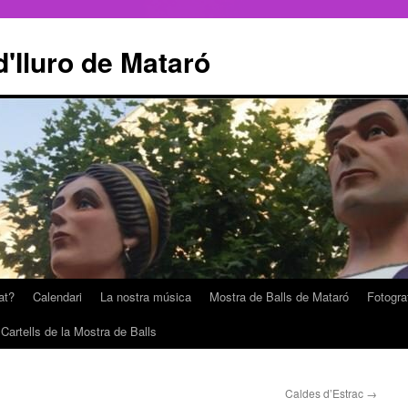
'Iluro de Mataró
at?
Calendari
La nostra música
Mostra de Balls de Mataró
Fotogra
Cartells de la Mostra de Balls
Caldes d’Estrac
→