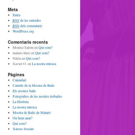
Meta
Entra
RSS
de les entrades
RSS
dels comentaris
WordPress.org
Comentaris recents
Montse Salom
en
Qui som?
mataro-iluro
en
Qui som?
Núria
en
Qui som?
Xavier O.
en
La nostra música
Pàgines
Calendari
Cartells de la Mostra de Balls
Els nostres balls
Fotografies de les nostres trobades
La Història
La nostra música
Mostra de Balls de Mataró
On hem anat?
Qui som?
Xarxes Socials