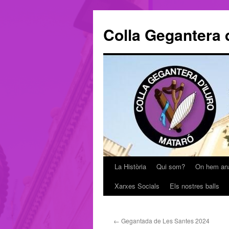
Colla Gegantera d
La Història
Qui som?
On hem an
Vés
Xarxes Socials
Els nostres balls
al
contingut
←
Gegantada de Les Santes 2024