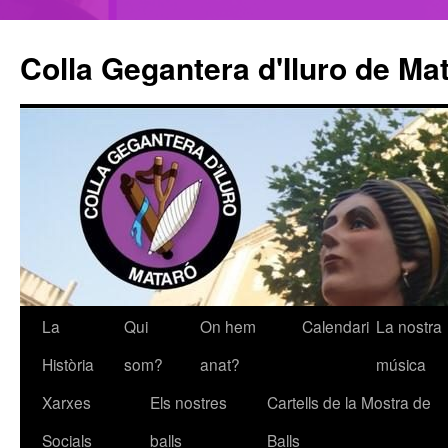
Colla Gegantera d'Iluro de Ma
La
Qui
On hem
Calendari
La nostra
Vés
Història
som?
anat?
música
al
Xarxes
Els nostres
Cartells de la Mostra de
contingut
Socials
balls
Balls