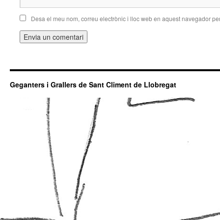
Desa el meu nom, correu electrònic i lloc web en aquest navegador pe
Geganters i Grallers de Sant Climent de Llobregat