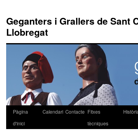
Geganters i Grallers de Sant 
Llobregat
Pàgina
Calendari
Contacte
Fitxes
Històri
Vés
d'inici
tècniques
al
contingut