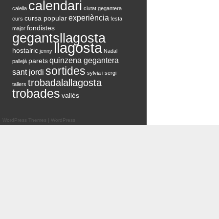
calendari
calella
ciutat gegantera
experiència
cursa popular
curs
festa
fondistes
major
gegantsllagosta
llagosta
hostalric
jenny
Nadal
quinzena gegantera
parets
pallejà
sortides
sant jordi
sylvia i sergi
trobadalallagosta
tallers
trobades
vallès
WordPress Themes
|
WordPress