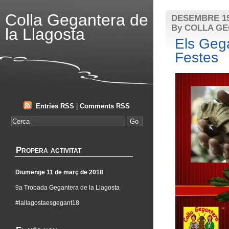
Colla Gegantera de
DESEMBRE 15
By COLLA G
la Llagosta
Els Geg
Festes
Entries RSS
|
Comments RSS
Propera activitat
Diumenge 11 de març de 2018
9a Trobada Gegantera de la Llagosta
#lallagostaesgegant18