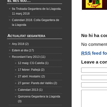
El més nou…
9a Trobada Gegantera de la Llagosta.
11 març 2018
Calendari 2018. Colla Gegantera de
la Llagosta
No hi ha co
Actualitat gegantera
No comments
Any 2018
(2)
Estem al dia
(17)
RSS
feed fo
Recordant l'any 2013
(11)
Leave a c
12 maig: CG Calella
(1)
17 febrer: Pallejà
(2)
27 abril: Hostalric
(2)
27 gener: Parets del Vallès
(2)
Calendari 2013
(1)
Quinzena Gegantera la Llagosta
(3)