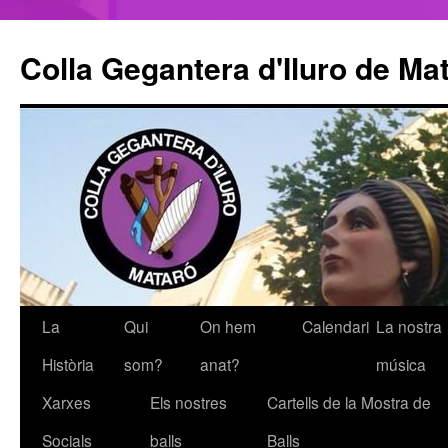
Colla Gegantera d'Iluro de Ma
La
Qui
On hem
Calendari
La nostra
Vés
Història
som?
anat?
música
al
Xarxes
Els nostres
Cartells de la Mostra de
contingut
Socials
balls
Balls