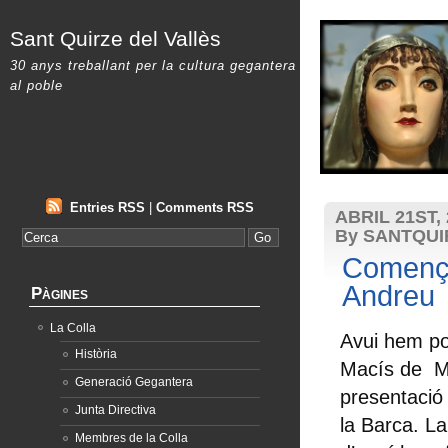
Sant Quirze del Vallès
30 anys treballant per la cultura gegantera
al poble
Entries RSS
|
Comments RSS
ABRIL 21ST,
By SANTQU
Comença
Andreu
Pàgines
La Colla
Avui hem pog
Història
Macís de Mo
Generació Gegantera
presentació
Junta Directiva
la Barca. La
Membres de la Colla