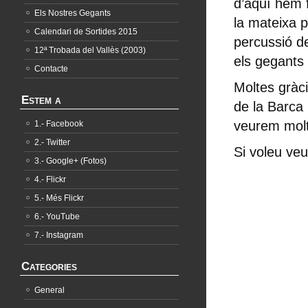
d’aquí hem f
Els Nostres Gegants
la mateixa p
Calendari de Sortides 2015
percussió d
12ª Trobada del Vallès (2003)
els gegants
Contacte
Moltes gràc
Estem a
de la Barca 
veurem molt
1.- Facebook
2.- Twitter
Si voleu veu
3.- Google+ (Fotos)
4.- Flickr
5.- Més Flickr
6.- YouTube
7.- Instagram
Categories
General