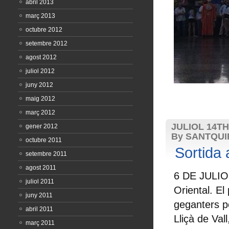
abril 2013
març 2013
octubre 2012
setembre 2012
agost 2012
juliol 2012
juny 2012
maig 2012
març 2012
JULIOL 14TH
gener 2012
By SANTQU
octubre 2011
Sortida 
setembre 2011
agost 2011
6 DE JULIOL
juliol 2011
Oriental. El
juny 2011
geganters pe
abril 2011
Lliçà de Val
març 2011