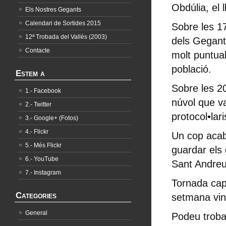
Obdúlia, el l
Els Nostres Gegants
Calendari de Sortides 2015
Sobre les 1
12ª Trobada del Vallès (2003)
dels Gegant
Contacte
molt puntual
població.
Estem a
Sobre les 20
1.- Facebook
núvol que va
2.- Twitter
protocol•lar
3.- Google+ (Fotos)
4.- Flickr
Un cop acaba
5.- Més Flickr
guardar els 
6.- YouTube
Sant Andreu
7.- Instagram
Tornada cap 
Categories
setmana vin
General
Podeu trobar