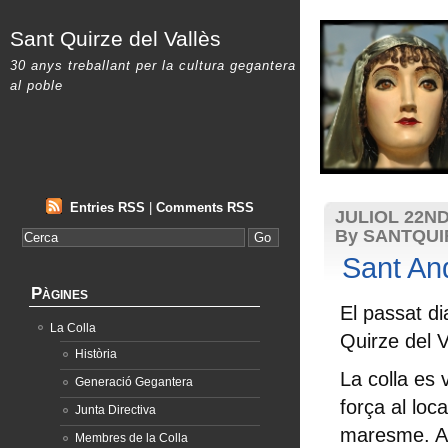
Sant Quirze del Vallès
30 anys treballant per la cultura gegantera
al poble
Entries RSS
|
Comments RSS
JULIOL 22ND
By SANTQU
Sant An
Pàgines
El passat di
La Colla
Quirze del V
Història
La colla es 
Generació Gegantera
força al loc
Junta Directiva
maresme. Aq
Membres de la Colla