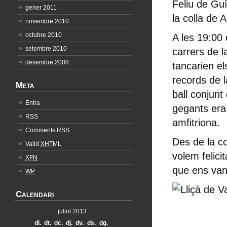
Feliu de Gu
gener 2011
la colla de 
novembre 2010
octubre 2010
A les 19:00 
setembre 2010
carrers de l
desembre 2008
tancarien el
records de l
Meta
ball conjunt 
Entra
gegants era
RSS
amfitriona.
Comments RSS
Des de la co
Valid
XHTML
volem felicit
XFN
que ens van
WP
Calendari
juliol 2013
dl.
dt.
dc.
dj.
dv.
ds.
dg.