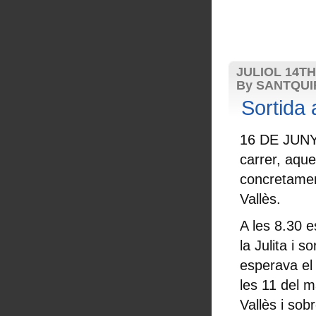
JULIOL 14TH
By SANTQU
Sortida 
16 DE JUNY.
carrer, aqu
concretamen
Vallès.
A les 8.30 e
la Julita i s
esperava el
les 11 del m
Vallès i sob