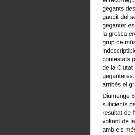
el recorregu
gegants des
gaudit del s
geganter es 
la gresca er
grup de mús
indescriptib
contestats p
de la Ciutat
geganteres.
arribés el g
Diumenge 8 
suficients pe
resultat de 
voltant de l
amb els més