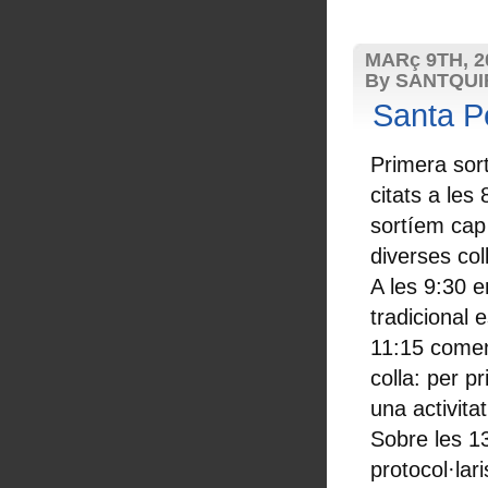
MARç 9TH, 2
By SANTQU
Santa P
Primera sor
citats a les
sortíem ca
diverses col
A les 9:30 e
tradicional 
11:15 comen
colla: per p
una activita
Sobre les 13
protocol·lari