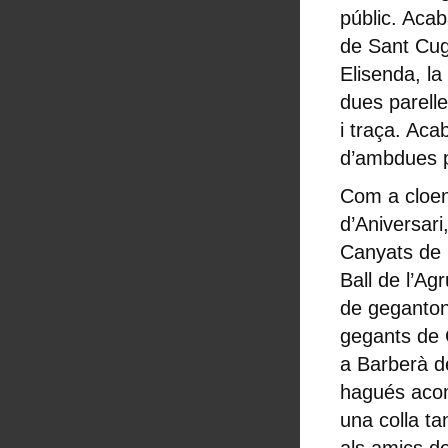
públic. Acab
de Sant Cuga
Elisenda, la
dues parelle
i traça. Aca
d’ambdues p
Com a cloend
d’Aniversar
Canyats de 
Ball de l’Ag
de gegantons
gegants de 
a Barberà d
hagués acom
una colla ta