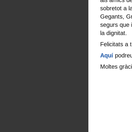
als amics d
sobretot a l
Gegants, Gra
segurs que 
la dignitat.
Felicitats a
Aquí
podreu
Moltes gràci