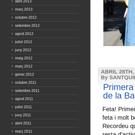
abril 2013
març 2013
octubre 2012
setembre 2012
agost 2012
juliol 2012
juny 2012
maig 2012
març 2012
ABRIL 28TH,
gener 2012
By SANTQU
octubre 2011
Primera
setembre 2011
de la B
agost 2011
juliol 2011
Feta! Prime
juny 2011
feta i molt b
abril 2011
Recordeu que
març 2011
resta d’acti