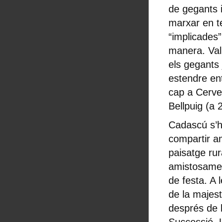
de gegants 
marxar en te
“implicades
manera. Val 
els gegants 
estendre ent
cap a Cerver
Bellpuig (a 
Cadascú s’ha
compartir a
paisatge ru
amistosamen
de festa. A 
de la majest
després de l