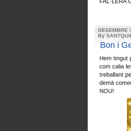
FAL·LERA 
DESEMBRE 3
By SANTQU
Bon i G
Hem tingut 
com calia l
treballant p
demà començ
NOU!