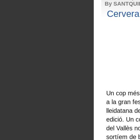
By SANTQU
Cervera
Un cop més, 
a la gran fe
lleidatana d
edició. Un c
del Vallès n
sortíem de b