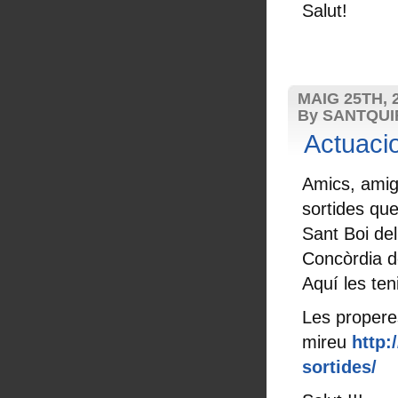
Salut!
MAIG 25TH, 
By SANTQU
Actuaci
Amics, amig
sortides qu
Sant Boi del
Concòrdia d
Aquí les ten
Les propere
mireu
http:
sortides/