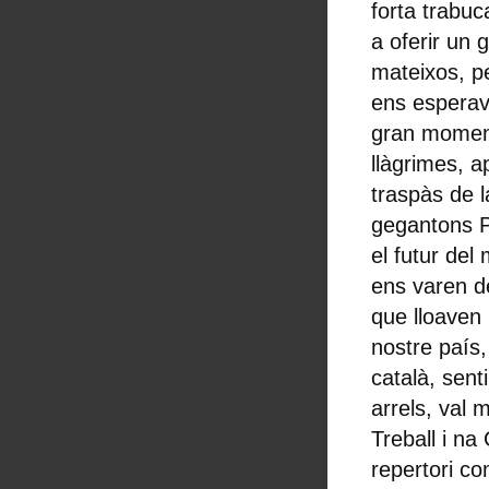
forta trabu
a oferir un 
mateixos, pe
ens esperave
gran moment
llàgrimes, ap
traspàs de l
gegantons Pa
el futur del
ens varen d
que lloaven 
nostre país,
català, sent
arrels, val 
Treball i na
repertori co