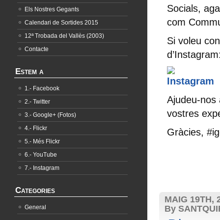
Socials, ag
Els Nostres Gegants
com Communit
Calendari de Sortides 2015
12ª Trobada del Vallès (2003)
Si voleu con
Contacte
d’Instagram
Estem a
1.- Facebook
Ajudeu-nos a
2.- Twitter
vostres expe
3.- Google+ (Fotos)
4.- Flickr
Gràcies, #i
5.- Més Flickr
6.- YouTube
7.- Instagram
Categories
MAIG 19TH, 
General
By SANTQU