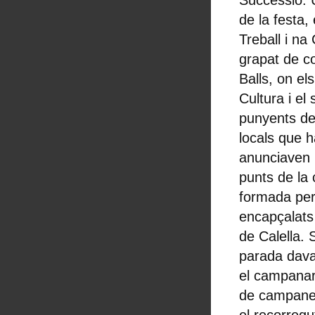
Successió. U
de la festa,
Treball i na
grapat de c
Balls, on el
Cultura i el 
punyents de
locals que h
anunciaven l
punts de la 
formada per 
encapçalats 
de Calella. 
parada dava
el campanar
de campane