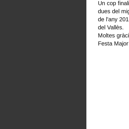
Un cop final
dues del mig
de l’any 20
del Vallès.
Moltes gràc
Festa Major