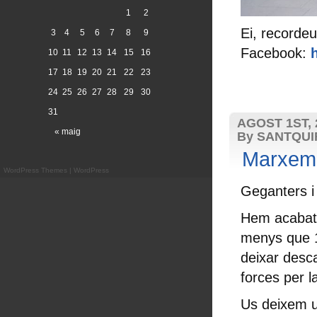
1
2
Ei, recordeu
3
4
5
6
7
8
9
Facebook:
10
11
12
13
14
15
16
17
18
19
20
21
22
23
24
25
26
27
28
29
30
31
AGOST 1ST, 
« maig
By SANTQU
Marxem 
WordPress Themes
|
WordPress
Geganters i
Hem acabat l
menys que 1
deixar desca
forces per 
Us deixem un