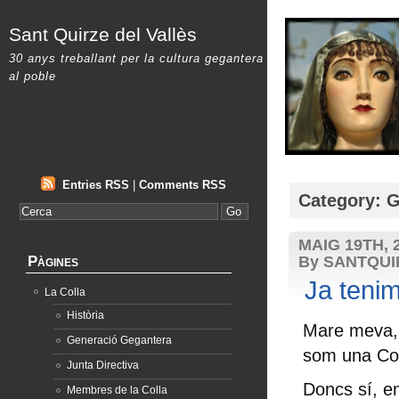
Sant Quirze del Vallès
30 anys treballant per la cultura gegantera
al poble
Entries RSS
|
Comments RSS
Category: G
MAIG 19TH, 
Pàgines
By SANTQU
Ja tenim
La Colla
Història
Mare meva, 
Generació Gegantera
som una Col
Junta Directiva
Doncs sí, e
Membres de la Colla