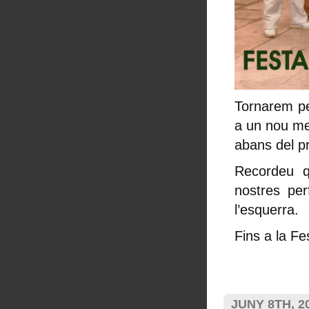
Tornarem pe
a un nou me
abans del p
Recordeu q
nostres per
l’esquerra.
Fins a la Fe
JUNY 8TH, 2