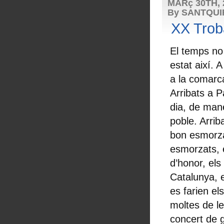
MARç 30TH, 
By SANTQU
XX Trob
El temps no
estat així.
a la comarca
Arribats a P
dia, de mane
poble. Arrib
bon esmorzar
esmorzats, 
d’honor, el
Catalunya, e
es farien el
moltes de le
concert de 