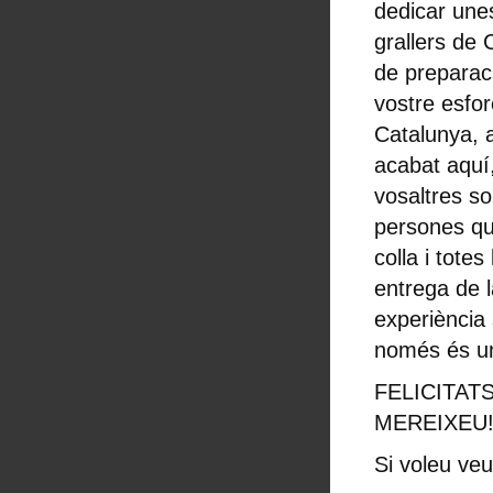
dedicar unes
grallers de 
de preparaci
vostre esfor
Catalunya, 
acabat aquí,
vosaltres so
persones qu
colla i tote
entrega de l
experiència 
només és un
FELICITAT
MEREIXEU
Si voleu veu