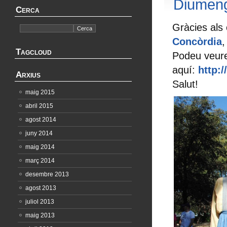
Diumeng
Cerca
Gràcies al
Concòrdia
,
Tagcloud
Podeu veure 
aquí:
http:
Arxius
Salut!
maig 2015
abril 2015
agost 2014
juny 2014
maig 2014
març 2014
desembre 2013
agost 2013
juliol 2013
maig 2013