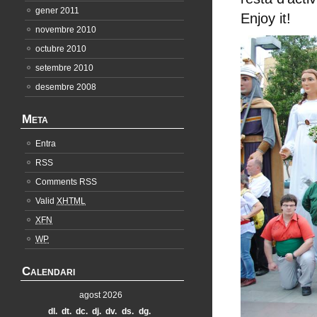
gener 2011
Enjoy it!
novembre 2010
octubre 2010
setembre 2010
desembre 2008
Meta
Entra
RSS
Comments RSS
Valid
XHTML
XFN
WP
Calendari
agost 2026
dl.
dt.
dc.
dj.
dv.
ds.
dg.