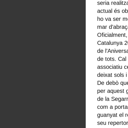
seria reali
actual és ob
ho va ser mé
mar d’abraça
Oficialment
Catalunya 2
de l’Anivers
de tots. Cal 
associatiu c
deixat sols
De debò que
per aquest g
de la Segarr
com a portad
guanyat el r
seu repertor