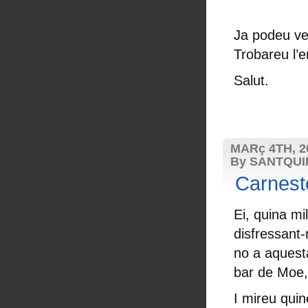
Ja podeu ve
Trobareu l’e
Salut.
MARç 4TH, 2
By SANTQU
Carnest
Ei, quina m
disfressant
no a aquesta
bar de Moe,
I mireu quin