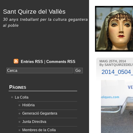
Sant Quirze del Vallès
30 anys treballant per la cultura gegantera
al poble
Entries RSS
|
Comments RSS
MAIG 25TH, 2014
By SANTQUIRZEDEL
2014_0504
Pàgines
La Colla
Història
Generació Gegantera
Junta Directiva
Membres de la Colla