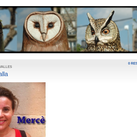
0 RE
VALLES
lla