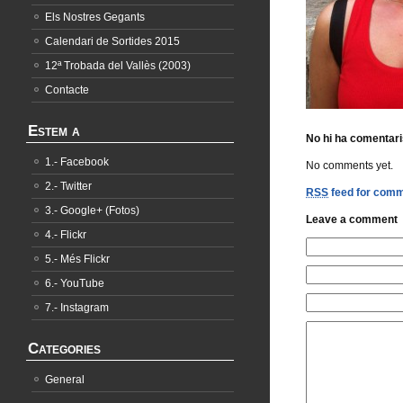
Els Nostres Gegants
Calendari de Sortides 2015
12ª Trobada del Vallès (2003)
Contacte
Estem a
No hi ha comentari
1.- Facebook
No comments yet.
2.- Twitter
RSS
feed for comme
3.- Google+ (Fotos)
Leave a comment
4.- Flickr
5.- Més Flickr
6.- YouTube
7.- Instagram
Categories
General