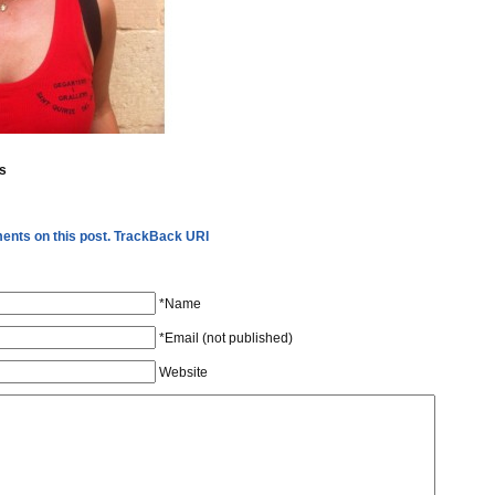
s
nts on this post.
TrackBack URI
*Name
*Email (not published)
Website