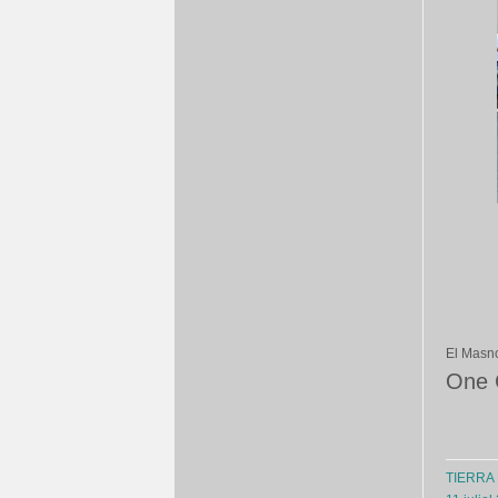
El Masn
One
TIERRA 