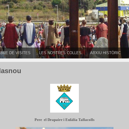
IBRE DE VISITES
LES NOSTRES COLLES
ARXIU HISTÒRIC
Masnou
Pere el Drapaire i Eulàlia Tallacolls