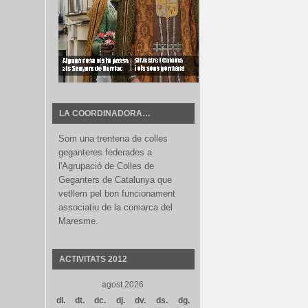
LA COORDINADORA…
Som una trentena de colles
geganteres federades a
l'Agrupació de Colles de
Geganters de Catalunya que
vetllem pel bon funcionament
associatiu de la comarca del
Maresme.
ACTIVITATS 2012
agost 2026
dl.
dt.
dc.
dj.
dv.
ds.
dg.