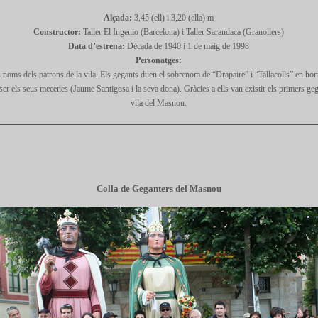
Alçada:
3,45 (ell) i 3,20 (ella) m
Constructor:
Taller El Ingenio (Barcelona) i Taller Sarandaca (Granollers)
Data d’estrena:
Dècada de 1940 i 1 de maig de 1998
Personatges:
 noms dels patrons de la vila. Els gegants duen el sobrenom de “Drapaire” i “Tallacolls” en ho
ser els seus mecenes (Jaume Santigosa i la seva dona). Gràcies a ells van existir els primers geg
vila del Masnou.
Colla de Geganters del Masnou