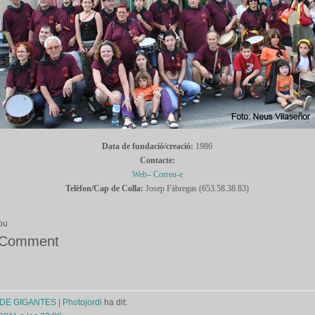
Data de fundació/creació:
1986
Contacte:
Web
–
Correu-e
Telèfon/Cap de Colla:
Josep Fàbregas (653.58.38.83)
ou
 Comment
DE GIGANTES | Photojordi
ha dit: