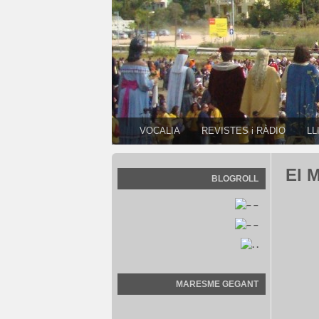
VOCALIA
REVISTES i RÀDIO
LL
El 
BLOGROLL
–
–
.
MARESME GEGANT