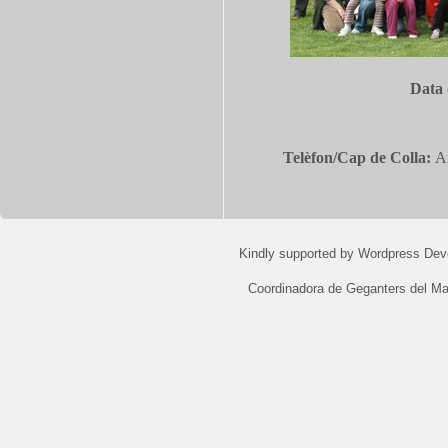
Data 
Telèfon/Cap de Colla:
A
Kindly supported by
Wordpress Dev
Coordinadora de Geganters del M