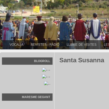
VOCALIA
REVISTES i RÀDIO
LLIBRE DE VISITES
LE
Santa Susanna
BLOGROLL
–
–
.
MARESME GEGANT