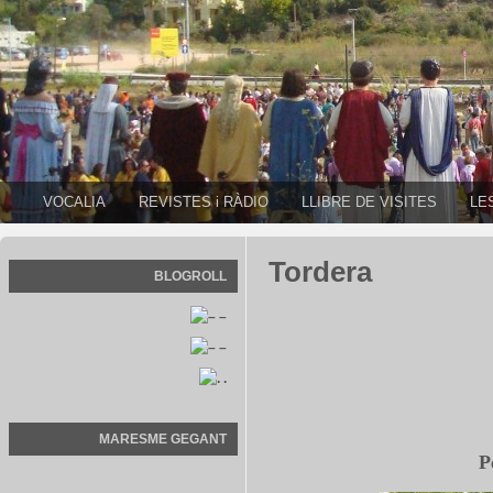
VOCALIA
REVISTES i RÀDIO
LLIBRE DE VISITES
LE
Tordera
BLOGROLL
–
–
.
MARESME GEGANT
P